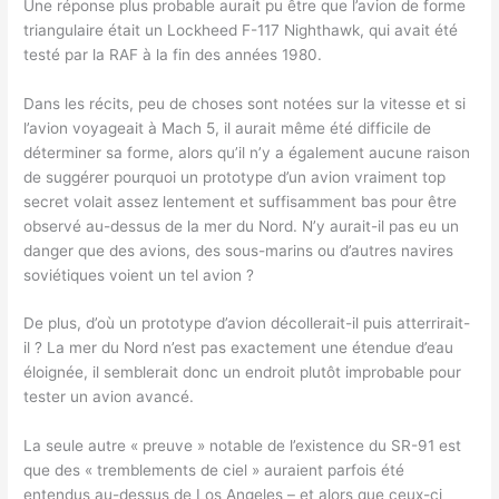
Une réponse plus probable aurait pu être que l’avion de forme
triangulaire était un Lockheed F-117 Nighthawk, qui avait été
testé par la RAF à la fin des années 1980.
Dans les récits, peu de choses sont notées sur la vitesse et si
l’avion voyageait à Mach 5, il aurait même été difficile de
déterminer sa forme, alors qu’il n’y a également aucune raison
de suggérer pourquoi un prototype d’un avion vraiment top
secret volait assez lentement et suffisamment bas pour être
observé au-dessus de la mer du Nord. N’y aurait-il pas eu un
danger que des avions, des sous-marins ou d’autres navires
soviétiques voient un tel avion ?
De plus, d’où un prototype d’avion décollerait-il puis atterrirait-
il ? La mer du Nord n’est pas exactement une étendue d’eau
éloignée, il semblerait donc un endroit plutôt improbable pour
tester un avion avancé.
La seule autre « preuve » notable de l’existence du SR-91 est
que des « tremblements de ciel » auraient parfois été
entendus au-dessus de Los Angeles – et alors que ceux-ci