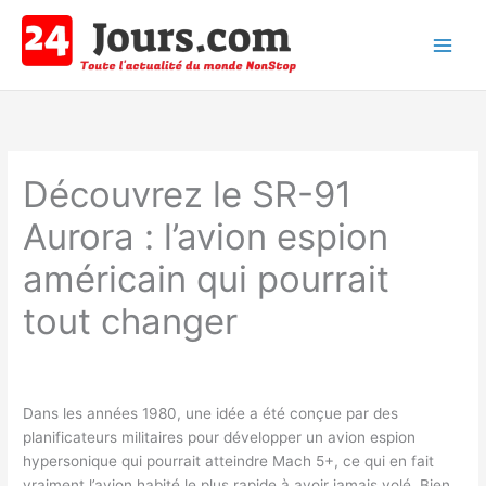
Aller
au
contenu
Main
Men
Découvrez le SR-91
Aurora : l’avion espion
américain qui pourrait
tout changer
Dans les années 1980, une idée a été conçue par des
planificateurs militaires pour développer un avion espion
hypersonique qui pourrait atteindre Mach 5+, ce qui en fait
vraiment l’avion habité le plus rapide à avoir jamais volé. Bien