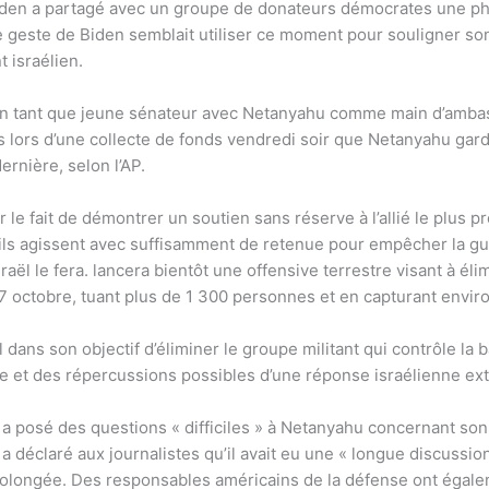
den a partagé avec un groupe de donateurs démocrates une photo
 geste de Biden semblait utiliser ce moment pour souligner son 
 israélien.
i en tant que jeune sénateur avec Netanyahu comme main d’ambassa
s lors d’une collecte de fonds vendredi soir que Netanyahu garda
ernière, selon l’AP.
r le fait de démontrer un soutien sans réserve à l’allié le plus
u’ils agissent avec suffisamment de retenue pour empêcher la gu
raël le fera. lancera bientôt une offensive terrestre visant à él
 7 octobre, tuant plus de 1 300 personnes et en capturant envir
l dans son objectif d’éliminer le groupe militant qui contrôle 
nne et des répercussions possibles d’une réponse israélienne ex
posé des questions « difficiles » à Netanyahu concernant son pla
 a déclaré aux journalistes qu’il avait eu une « longue discussi
prolongée. Des responsables américains de la défense ont égalem