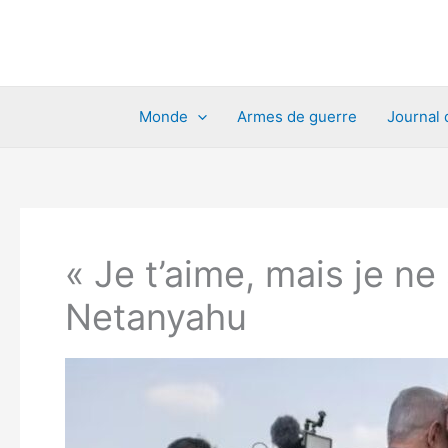
Aller
au
contenu
Monde
Armes de guerre
Journal 
« Je t’aime, mais je ne
Netanyahu