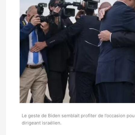
Le geste de Biden semblait profiter de l’occasion pou
dirigeant israélien.