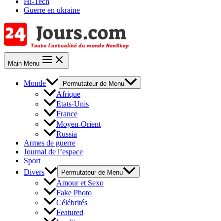
Hi-Tech
Guerre en ukraine
Main Menu
Monde
Permutateur de Menu
Afrique
Etats-Unis
France
Moyen-Orient
Russia
Armes de guerre
Journal de l’espace
Sport
Divers
Permutateur de Menu
Amour et Sexo
Fake Photo
Célébrités
Featured