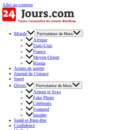
Aller au contenu
Monde
Permutateur de Menu
Afrique
Etats-Unis
France
Moyen-Orient
Russia
Armes de guerre
Journal de l’espace
Sport
Divers
Permutateur de Menu
Amour et Sexo
Fake Photo
Célébrités
Featured
Insolite
Santé et Bien-être
Confidence