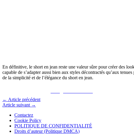
En définitive, le short en jean reste une valeur sûre pour créer des loo
capable de s’adapter aussi bien aux styles décontractés qu’aux tenues p
de la simplicité et de l’élégance du short en jean.
Partager sur Facebook
←
Article précédent
Article suivant
→
Contactez
Cookie Policy
POLITIQUE DE CONFIDENTIALITÉ
Droits d’auteur (Politique DMCA)