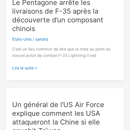
Le Pentagone arrête les
États-
livraisons de F-35 après la
Unis
au
découverte d’un composant
plus
chinois
bas
depuis
Etats-Unis
/
sandra
1984
C’est un lieu commun de dire que la mise au point du
nouvel avion de combat F-35 Lightning II est
Le
Lire la suite »
Pentagone
arrête
les
livraisons
de
Un général de l’US Air Force
F-
explique comment les USA
35
après
attaqueront la Chine si elle
la