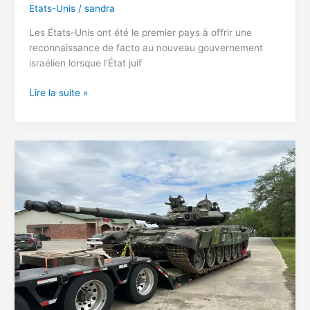
Etats-Unis
/
sandra
Les États-Unis ont été le premier pays à offrir une
reconnaissance de facto au nouveau gouvernement
israélien lorsque l’État juif
Les
Lire la suite »
États-
Unis
n’ont
pas
toujours
été
l’allié
le
plus
puissant
d’Israël
–
qu’est-
ce