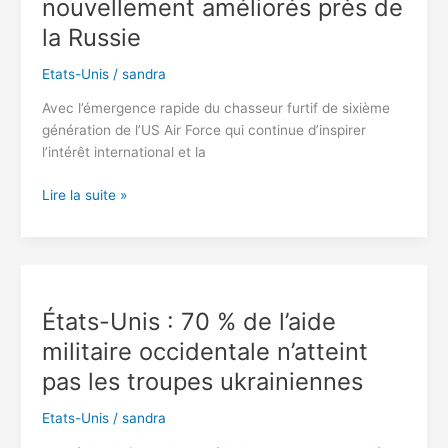
nouvellement améliorés près de
cesser
la Russie
de
vendre
Etats-Unis
/
sandra
des
puces
Avec l’émergence rapide du chasseur furtif de sixième
IA
génération de l’US Air Force qui continue d’inspirer
à
l’intérêt international et la
la
Chine
Les
Lire la suite »
États-
Unis
envoient
des
chasseurs
États-Unis : 70 % de l’aide
furtifs
militaire occidentale n’atteint
F-
22
pas les troupes ukrainiennes
Raptor
nouvellement
Etats-Unis
/
sandra
améliorés