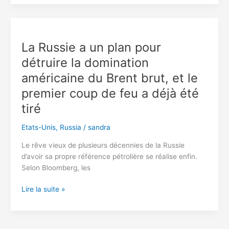
du
FBI
font
une
La Russie a un plan pour
descente
détruire la domination
dans
la
américaine du Brent brut, et le
propriété
premier coup de feu a déjà été
de
tiré
Donald
Trump
Etats-Unis
,
Russia
/
sandra
en
Floride
Le rêve vieux de plusieurs décennies de la Russie
d’avoir sa propre référence pétrolière se réalise enfin.
Selon Bloomberg, les
La
Lire la suite »
Russie
a
un