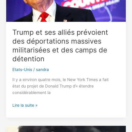
Trump et ses alliés prévoient
des déportations massives
militarisées et des camps de
détention
Etats-Unis
/
sandra
Il y a environ quatre mois, le New York Times a fait
état du projet de Donald Trump d’« étendre
considérablement la
Trump
Lire la suite »
et
ses
alliés
prévoient