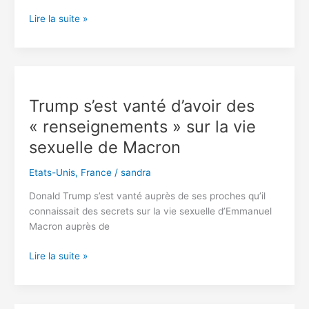
elle
Les
Lire la suite »
envahit
États-
Taïwan
Unis
veulent
punir
les
Trump s’est vanté d’avoir des
pays
« renseignements » sur la vie
africains
jugés
sexuelle de Macron
pro-
Russie
Etats-Unis
,
France
/
sandra
Donald Trump s’est vanté auprès de ses proches qu’il
connaissait des secrets sur la vie sexuelle d’Emmanuel
Macron auprès de
Trump
Lire la suite »
s’est
vanté
d’avoir