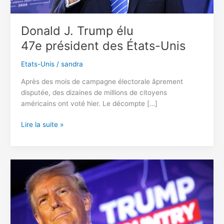
Donald J. Trump élu
47e président des États-Unis
Etats-Unis
/
sandra
Après des mois de campagne électorale âprement
disputée, des dizaines de millions de citoyens
américains ont voté hier. Le décompte […]
Donald
Lire la suite »
J.
Trump
élu
47e président des
États-
Unis