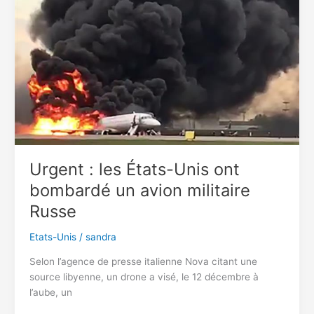
des
déportations
massives
militarisées
et
des
camps
de
détention
Urgent : les États-Unis ont
bombardé un avion militaire
Russe
Etats-Unis
/
sandra
Selon l’agence de presse italienne Nova citant une
source libyenne, un drone a visé, le 12 décembre à
l’aube, un