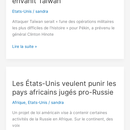
envahit Taïwan
découverte
d’un
Etats-Unis
/
sandra
composant
chinois
Attaquer Taïwan serait « l’une des opérations militaires
les plus difficiles de l’histoire » pour Pékin, a prévenu le
général Clinton Hinote
Un
Lire la suite »
général
de
l’US
Air
Force
Les États-Unis veulent punir les
explique
pays africains jugés pro-Russie
comment
les
Afrique
,
Etats-Unis
/
sandra
USA
attaqueront
Un projet de loi américain vise à contenir certaines
la
activités de la Russie en Afrique. Sur le continent, des
Chine
voix
si