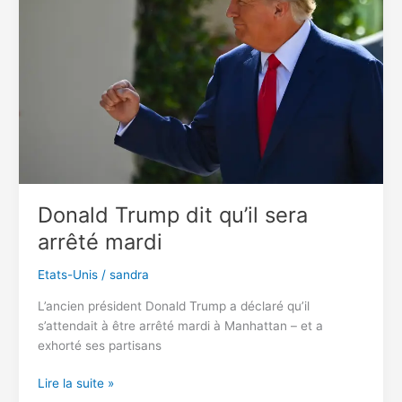
dans
une
station-
service
aux
États-
Unis
Donald Trump dit qu’il sera
arrêté mardi
Etats-Unis
/
sandra
L’ancien président Donald Trump a déclaré qu’il
s’attendait à être arrêté mardi à Manhattan – et a
exhorté ses partisans
Donald
Lire la suite »