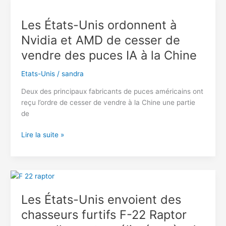
des
« renseignements »
Les États-Unis ordonnent à
sur
Nvidia et AMD de cesser de
la
vie
vendre des puces IA à la Chine
sexuelle
de
Etats-Unis
/
sandra
Macron
Deux des principaux fabricants de puces américains ont
reçu l’ordre de cesser de vendre à la Chine une partie
de
Les
Lire la suite »
États-
Unis
ordonnent
à
Nvidia
Les États-Unis envoient des
et
chasseurs furtifs F-22 Raptor
AMD
de