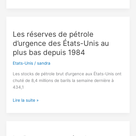
patrouille
américaine
repère
des
navires
Les réserves de pétrole
chinois
d’urgence des États-Unis au
et
russes
plus bas depuis 1984
au
large
Etats-Unis
/
sandra
de
Les stocks de pétrole brut d’urgence aux États-Unis ont
l’Alaska
chuté de 8,4 millions de barils la semaine dernière à
434,1
Les
Lire la suite »
réserves
de
pétrole
d’urgence
des