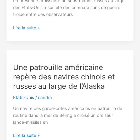
La présence croissante de sous-marins russes au large
des États-Unis a suscité des comparaisons de guerre
froide entre des observateurs
Poutine
Lire la suite »
envoie
des
sous-
marins
mortels
Une patrouille américaine
au
repère des navires chinois et
large
de
russes au large de l’Alaska
la
côte
Etats-Unis
/
sandra
est
Un navire des garde-côtes américains en patrouille de
des
routine dans la mer de Béring a croisé un croiseur
États-
lance-missiles en
Unis
Une
Lire la suite »