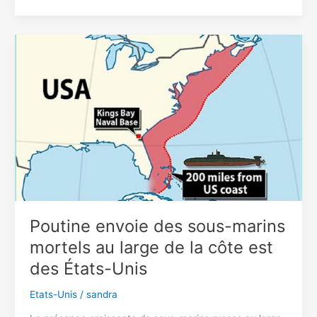
Trump
dit
qu’il
sera
arrêté
mardi
Poutine envoie des sous-marins
mortels au large de la côte est
des États-Unis
Etats-Unis
/
sandra