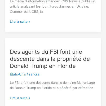
Le média d’information américain CBS News a publié un
près
article analysant les fournitures d’armes en Ukraine.
de
Comme l’écrit CBS, la
la
Russie
États-
Lire la suite »
Unis
:
70
%
de
Des agents du FBI font une
l’aide
descente dans la propriété de
militaire
occidentale
Donald Trump en Floride
n’atteint
pas
Etats-Unis
/
sandra
les
Le FBI a fait une descente dans le domaine Mar-a-Lago
troupes
de Donald Trump en Floride et a pénétré par effraction
ukrainiennes
Des
Lire la suite »
agents