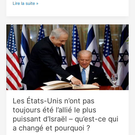
Urgent :
Lire la suite »
les
États-
Unis
ont
bombardé
un
avion
militaire
Russe
Les États-Unis n’ont pas
toujours été l’allié le plus
puissant d’Israël – qu’est-ce qui
a changé et pourquoi ?