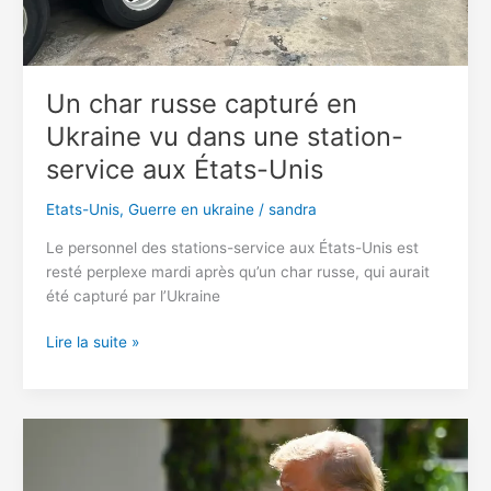
qui
a
changé
et
Un char russe capturé en
pourquoi
Ukraine vu dans une station-
?
service aux États-Unis
Etats-Unis
,
Guerre en ukraine
/
sandra
Le personnel des stations-service aux États-Unis est
resté perplexe mardi après qu’un char russe, qui aurait
été capturé par l’Ukraine
Un
Lire la suite »
char
russe
capturé
en
Ukraine
vu