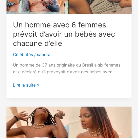
Un homme avec 6 femmes
prévoit d’avoir un bébés avec
chacune d’elle
Célébrités
/
sandra
Un homme de 37 ans originaire du Brésil a six femmes
et a déclaré qu’il prévoyait d’avoir des bébés avec
Un
Lire la suite »
homme
avec
6
femmes
prévoit
d’avoir
un