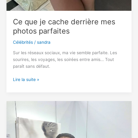
Ce que je cache derrière mes
photos parfaites
Célébrités
/
sandra
Sur les réseaux sociaux, ma vie semble parfaite. Les
sourires, les voyages, les soirées entre amis… Tout
paraît sans défaut.
Ce
Lire la suite »
que
je
cache
derrière
mes
photos
parfaites