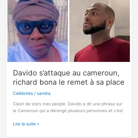
prendre
les
armes
pour
défendre
l’Ukraine
contre
la
Russie
Davido s’attaque au cameroun,
richard bona le remet à sa place
Célébrités
/
sandra
Clash de stars mes people. Davido a dit une phrase sur
le Cameroun qui a dérangé plusieurs personnes et c’est
Davido
Lire la suite »
s’attaque
au