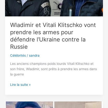
en
revenus
passifs
après
Wladimir et Vitali Klitschko vont
avoir
perdu
prendre les armes pour
son
défendre l’Ukraine contre la
emploi :
Russie
« Je
ne
Célébrités
/
sandra
travaille
que
Les anciens champions poids lourds Vitali Klitschko et
5
son frère, Wladimir, sont prêts à prendre les armes dans
heures
la guerre
par
semaine
Wladimir
Lire la suite »
maintenant »
et
Vitali
Klitschko
vont