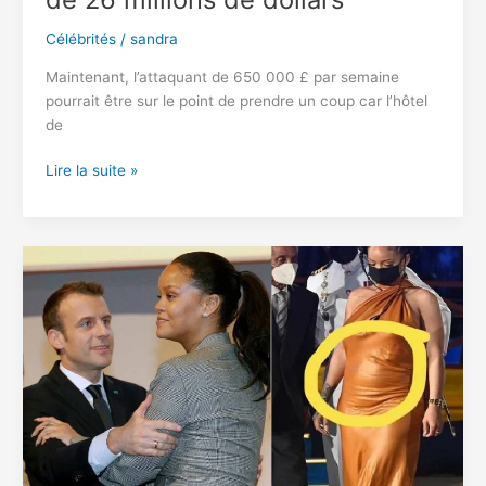
Célébrités
/
sandra
Maintenant, l’attaquant de 650 000 £ par semaine
pourrait être sur le point de prendre un coup car l’hôtel
de
Lionel
Lire la suite »
Messi
sommé
de
DÉMOLIR
son
hôtel
à
Barcelone
de
26
millions
de
dollars