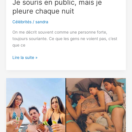
Je souris en public, mais je
pleure chaque nuit
Célébrités
/
sandra
On me décrit souvent comme une personne forte,
toujours souriante. Ce que les gens ne voient pas, c’est
que ce
Je
Lire la suite »
souris
en
public,
mais
je
pleure
chaque
nuit