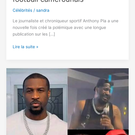
Célébrités
/
sandra
Le journaliste et chroniqueur sportif Anthony Pla a une
nouvelle fois créé la polémique avec une longue
publication sur les […]
Anthony
Lire la suite »
Pla
s’en
prend
à
Samuel
Eto’o,
Patrice
Motsepe
et
aux
anciens
joueurs
: