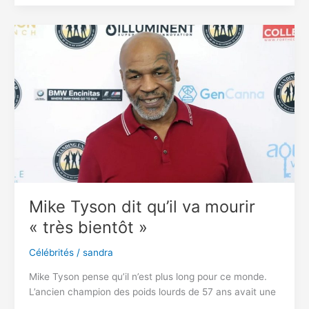
bientôt
dans
un
filme
»p0rn0 ».?
Écoutez
cette
vidéo
et
tirez
vos
propres
conclusions
Mike Tyson dit qu’il va mourir
« très bientôt »
Célébrités
/
sandra
Mike Tyson pense qu’il n’est plus long pour ce monde.
L’ancien champion des poids lourds de 57 ans avait une