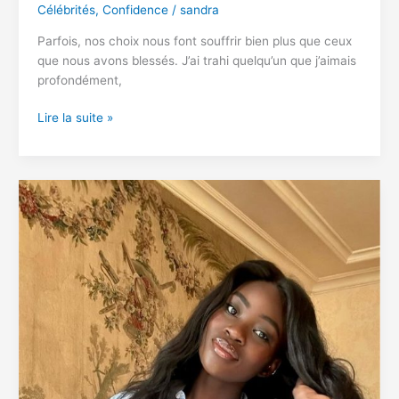
Célébrités
,
Confidence
/
sandra
Parfois, nos choix nous font souffrir bien plus que ceux
que nous avons blessés. J’ai trahi quelqu’un que j’aimais
profondément,
J’ai
Lire la suite »
trahi
quelqu’un
que
j’aimais
et
je
vis
avec
ce
regret