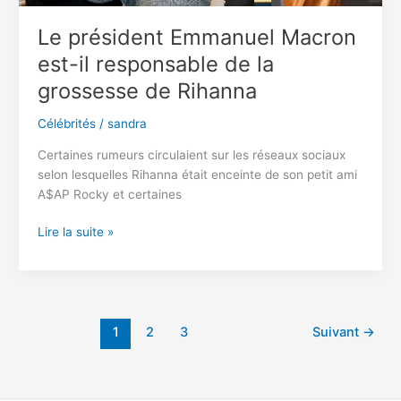
Le président Emmanuel Macron
est-il responsable de la
grossesse de Rihanna
Célébrités
/
sandra
Certaines rumeurs circulaient sur les réseaux sociaux
selon lesquelles Rihanna était enceinte de son petit ami
A$AP Rocky et certaines
Le
Lire la suite »
président
Emmanuel
Macron
est-
il
1
2
3
Suivant
→
responsable
de
la