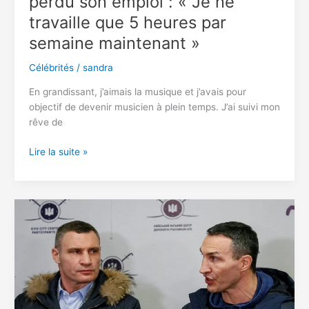
perdu son emploi : « Je ne
travaille que 5 heures par
semaine maintenant »
Célébrités
/
sandra
En grandissant, j’aimais la musique et j’avais pour
objectif de devenir musicien à plein temps. J’ai suivi mon
rêve de
Cet
Lire la suite »
homme
de
38
ans
gagne
140
000
euros
par
mois