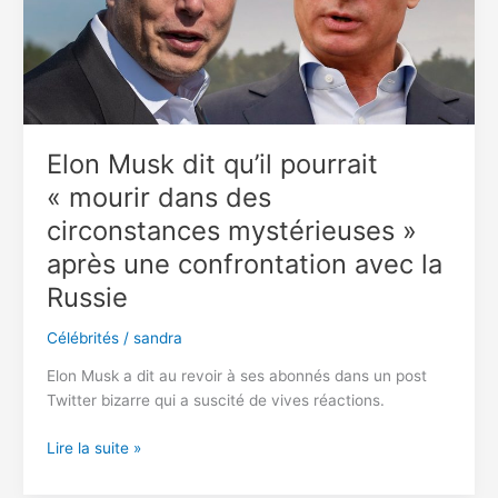
nouveau
enceinte,
Poutine
plutôt
déprimé
–
Elon Musk dit qu’il pourrait
rapport
« mourir dans des
circonstances mystérieuses »
après une confrontation avec la
Russie
Célébrités
/
sandra
Elon Musk a dit au revoir à ses abonnés dans un post
Twitter bizarre qui a suscité de vives réactions.
Elon
Lire la suite »
Musk
dit