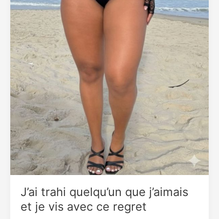
contrôle
financier
exercé
par
son
frère
J’ai trahi quelqu’un que j’aimais
et je vis avec ce regret