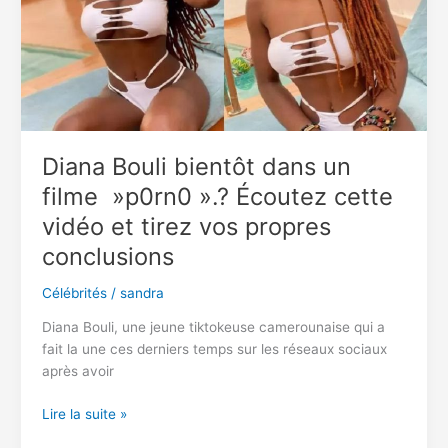
bébés
avec
chacune
d’elle
Diana Bouli bientôt dans un
filme »p0rn0 ».? Écoutez cette
vidéo et tirez vos propres
conclusions
Célébrités
/
sandra
Diana Bouli, une jeune tiktokeuse camerounaise qui a
fait la une ces derniers temps sur les réseaux sociaux
après avoir
Diana
Lire la suite »
Bouli