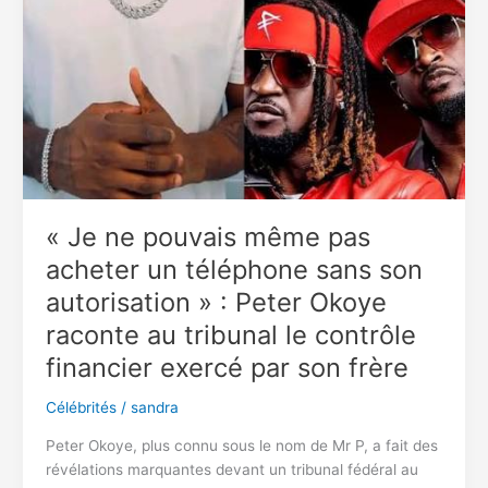
une
sortie
explosive
qui
secoue
le
football
camerounais
« Je ne pouvais même pas
acheter un téléphone sans son
autorisation » : Peter Okoye
raconte au tribunal le contrôle
financier exercé par son frère
Célébrités
/
sandra
Peter Okoye, plus connu sous le nom de Mr P, a fait des
révélations marquantes devant un tribunal fédéral au