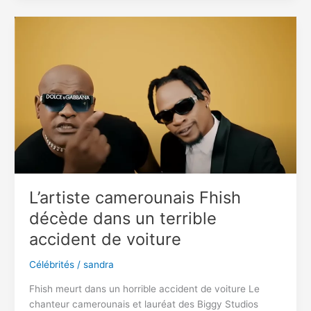
cameroun,
richard
bona
le
remet
à
sa
place
L’artiste camerounais Fhish
décède dans un terrible
accident de voiture
Célébrités
/
sandra
Fhish meurt dans un horrible accident de voiture Le
chanteur camerounais et lauréat des Biggy Studios