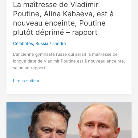
La maîtresse de Vladimir
Poutine, Alina Kabaeva, est à
nouveau enceinte, Poutine
plutôt déprimé – rapport
Célébrités
,
Russia
/
sandra
L’ancienne gymnaste russe qui serait la maîtresse de
longue date de Vladimir Poutine est à nouveau enceinte,
selon un rapport.
La
Lire la suite »
maîtresse
de
Vladimir
Poutine,
Alina
Kabaeva,
est
à