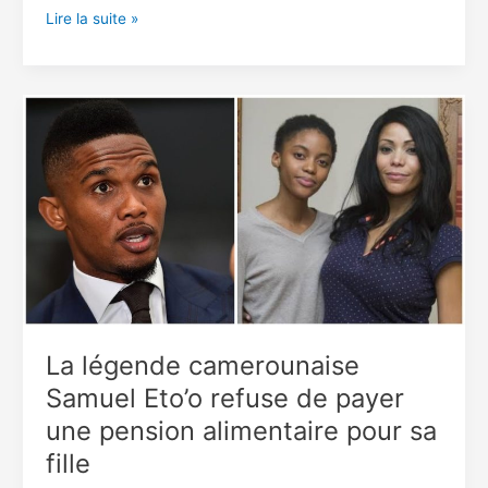
Mike
Lire la suite »
Tyson
dit
qu’il
va
mourir
« très
bientôt »
La légende camerounaise
Samuel Eto’o refuse de payer
une pension alimentaire pour sa
fille