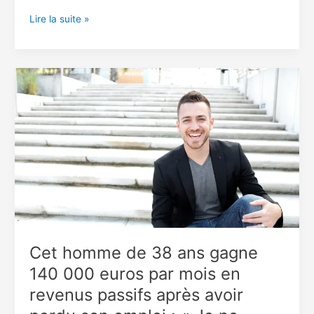
Affaire
Lire la suite »
Algérie
vs
Cameroun..
Karim
Benzema
s’en
mêle
!
Cet homme de 38 ans gagne
140 000 euros par mois en
revenus passifs après avoir