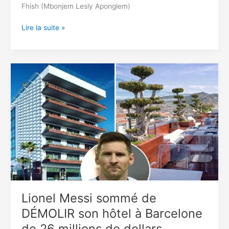
Fhish (Mbonjem Lesly Aponglem)
L’artiste
Lire la suite »
camerounais
Fhish
décède
dans
un
terrible
accident
de
voiture
Lionel Messi sommé de
DÉMOLIR son hôtel à Barcelone
de 26 millions de dollars