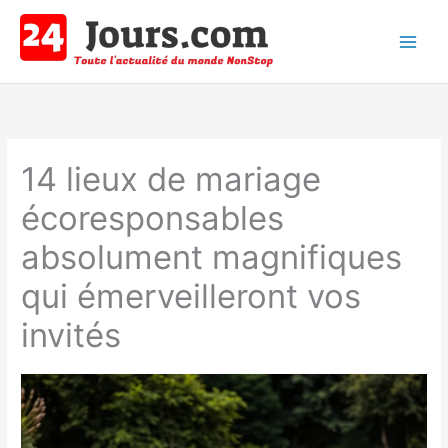
Aller
au
contenu
Main
Men
14 lieux de mariage
écoresponsables
absolument magnifiques
qui émerveilleront vos
invités