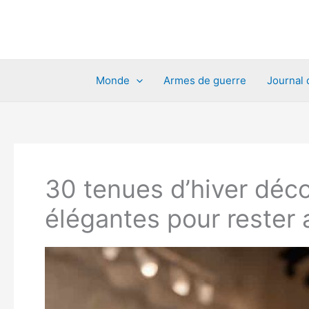
Aller
au
contenu
Monde
Armes de guerre
Journal 
30 tenues d’hiver déc
élégantes pour rester 