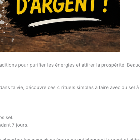
raditions pour purifier les énergies et attirer la prospérité. Bea
.
 dans ta vie, découvre ces 4 rituels simples à faire avec du sel à
os sel.
ndant 7 jours.
à absorber les mauvaises énergies qui bloquent l’argent et attir