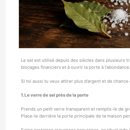
Le sel est utilisé depuis des siècles dans plusieurs t
blocages financiers et à ouvrir la porte à l’abondance
Si toi aussi tu veux attirer plus d’argent et de chance
1. Le verre de sel près de la porte
Prends un petit verre transparent et remplis-le de gr
Place-le derrière la porte principale de ta maison pe
Selon certaines croyances populaires, ce rituel aide 