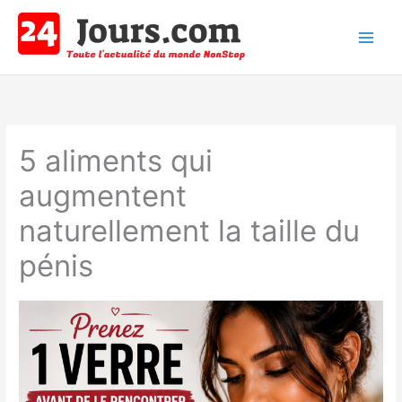
Aller
au
contenu
Main
Men
5 aliments qui
augmentent
naturellement la taille du
pénis