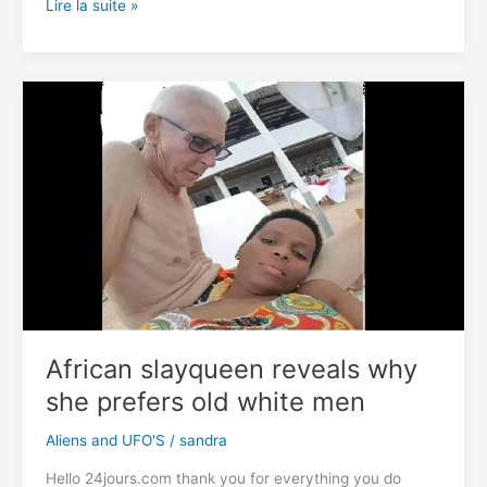
La
Lire la suite »
sœur
de
Kim
Jong-
un
menace
une
guerre
totale
contre
la
Corée
du
Sud
African slayqueen reveals why
she prefers old white men
Aliens and UFO'S
/
sandra
Hello 24jours.com thank you for everything you do