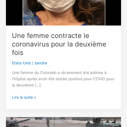
Une femme contracte le
coronavirus pour la deuxième
fois
Etats-Unis
/
sandra
Une femme du Colorado a récemment été admise à
l’hôpital après avoir été testée positive pour COVID pour
la deuxième […]
Une
Lire la suite »
femme
contracte
le
coronavirus