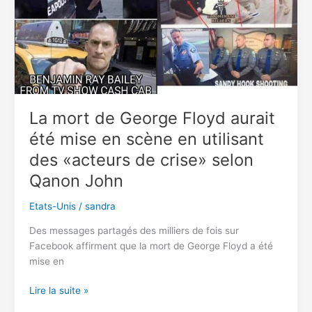
à
3700
jeunes
filles
africaines
La mort de George Floyd aurait
été mise en scène en utilisant
des «acteurs de crise» selon
Qanon John
Etats-Unis
/
sandra
Des messages partagés des milliers de fois sur
Facebook affirment que la mort de George Floyd a été
mise en
La
Lire la suite »
mort