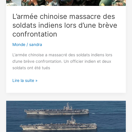
L’armée chinoise massacre des
soldats indiens lors d’une brève
confrontation
Monde
/
sandra
L’armée chinoise a massacré des soldats indiens lors
d’une brève confrontation. Un officier indien et deux
soldats ont été tués
L’armée
Lire la suite »
chinoise
massacre
des
soldats
indiens
lors
d’une
brève