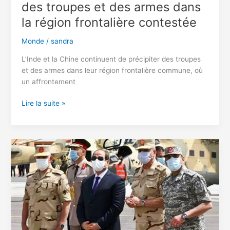
des troupes et des armes dans
la région frontalière contestée
Monde
/
sandra
L’Inde et la Chine continuent de précipiter des troupes
et des armes dans leur région frontalière commune, où
un affrontement
L’Inde
Lire la suite »
et
la
Chine
précipitent
des
troupes
et
des
armes
dans
la