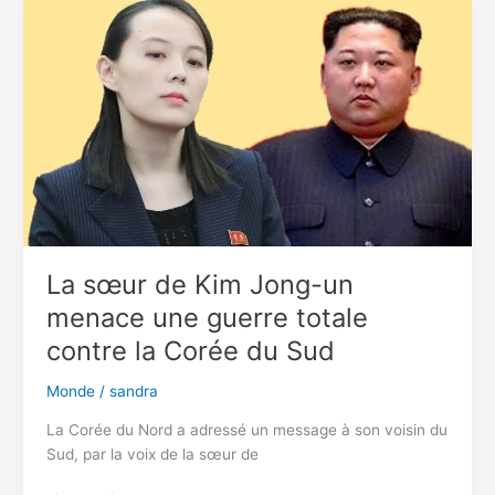
porte-
avions
dans
le
Pacifique
contre
la
Chine
La sœur de Kim Jong-un
menace une guerre totale
contre la Corée du Sud
Monde
/
sandra
La Corée du Nord a adressé un message à son voisin du
Sud, par la voix de la sœur de