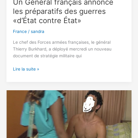
Un Général français annonce
les préparatifs des guerres
«d’État contre État»
France
/
sandra
Le chef des Forces armées françaises, le général
Thierry Burkhard, a déployé mercredi un nouveau
document de stratégie militaire qui
Un
Lire la suite »
Général
français
annonce
les
préparatifs
des
guerres
«d’État
contre
État»