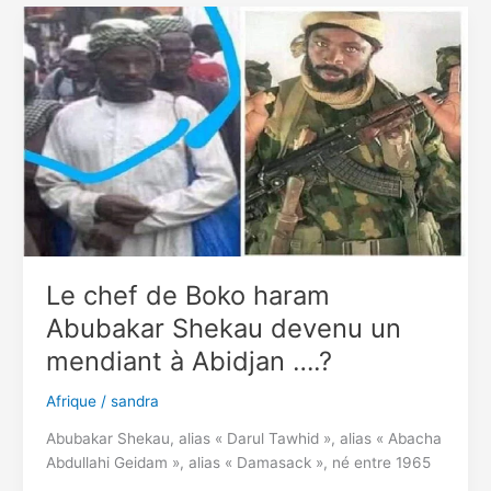
sur
le
point
de
bombarder
l’Ethiopie
s’ils
ne
parviennent
pas
à
un
Le chef de Boko haram
accord
Abubakar Shekau devenu un
mendiant à Abidjan ….?
Afrique
/
sandra
Abubakar Shekau, alias « Darul Tawhid », alias « Abacha
Abdullahi Geidam », alias « Damasack », né entre 1965