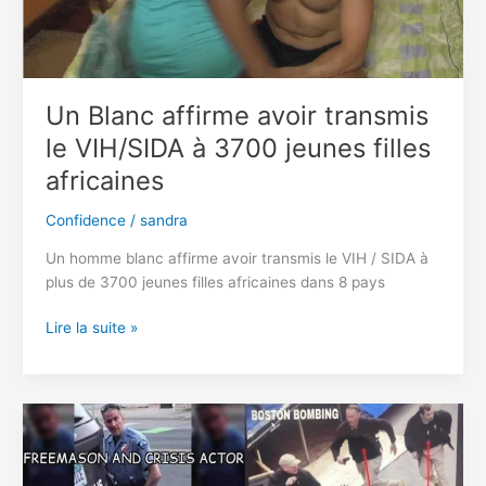
Un Blanc affirme avoir transmis
le VIH/SIDA à 3700 jeunes filles
africaines
Confidence
/
sandra
Un homme blanc affirme avoir transmis le VIH / SIDA à
plus de 3700 jeunes filles africaines dans 8 pays
Un
Lire la suite »
Blanc
affirme
avoir
transmis
le
VIH/SIDA