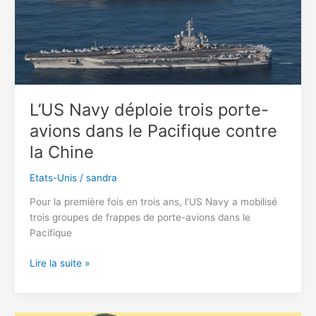
confrontation
L’US Navy déploie trois porte-
avions dans le Pacifique contre
la Chine
Etats-Unis
/
sandra
Pour la première fois en trois ans, l’US Navy a mobilisé
trois groupes de frappes de porte-avions dans le
Pacifique
L’US
Lire la suite »
Navy
déploie
trois