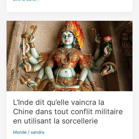
Forbes,
la
Russie
pourrait
vaincre
les
forces
de
l’Otan
en
moins
de
60h
L’Inde dit qu’elle vaincra la
Chine dans tout conflit militaire
en utilisant la sorcellerie
Monde
/
sandra