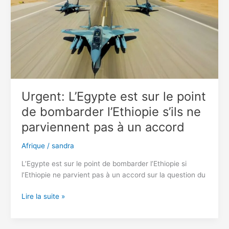
franchit
sa
ligne
rouge
en
Libye
Urgent: L’Egypte est sur le point
de bombarder l’Ethiopie s’ils ne
parviennent pas à un accord
Afrique
/
sandra
L’Egypte est sur le point de bombarder l’Ethiopie si
l’Ethiopie ne parvient pas à un accord sur la question du
Urgent:
Lire la suite »
L’Egypte
est