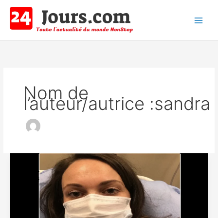
Aller
au
contenu
Main
Men
Nom de
l’auteur/autrice :sandra