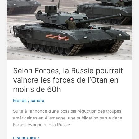
pour
la
deuxième
fois
Selon Forbes, la Russie pourrait
vaincre les forces de l’Otan en
moins de 60h
Monde
/
sandra
Suite à l’annonce d’une possible réduction des troupes
américaines en Allemagne, une publication parue dans
Forbes évoque que la Russie
Selon
Lire la suite »