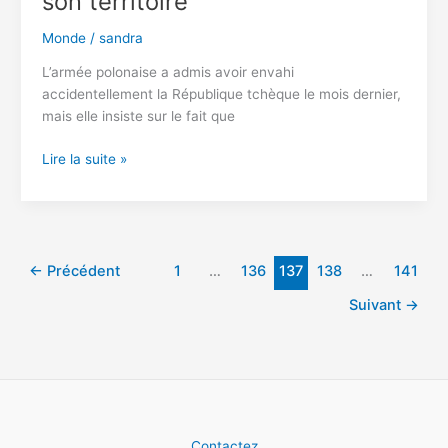
son territoire
Monde
/
sandra
L’armée polonaise a admis avoir envahi
accidentellement la République tchèque le mois dernier,
mais elle insiste sur le fait que
L’armée
Lire la suite »
polonaise
a
envahi
la
République
←
Précédent
1
…
136
137
138
…
141
Tchèque
Suivant
→
et
occupé
son
territoire
Contactez