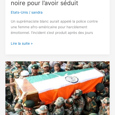
noire pour l’avoir séduit
Etats-Unis
/
sandra
Un suprémaciste blanc aurait appelé la police contre
une femme afro-américaine pour harcèlement
émotionnel. l’incident s’est produit après des jours
Un
Lire la suite »
suprémaciste
blanc
appelle
la
police
contre
une
femme
noire
pour
l’avoir
séduit