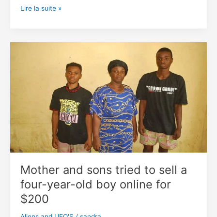
Le
Lire la suite »
chef
de
Boko
haram
Abubakar
Shekau
devenu
un
mendiant
à
Abidjan
….?
Mother and sons tried to sell a
four-year-old boy online for
$200
Aliens and UFO'S
/
sandra