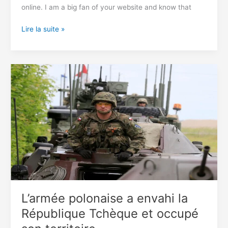
online. I am a big fan of your website and know that
African
Lire la suite »
slayqueen
reveals
why
she
prefers
old
white
men
L’armée polonaise a envahi la
République Tchèque et occupé