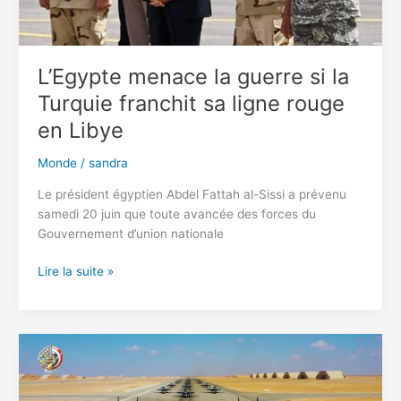
région
frontalière
contestée
L’Egypte menace la guerre si la
Turquie franchit sa ligne rouge
en Libye
Monde
/
sandra
Le président égyptien Abdel Fattah al-Sissi a prévenu
samedi 20 juin que toute avancée des forces du
Gouvernement d’union nationale
L’Egypte
Lire la suite »
menace
la
guerre
si
la
Turquie