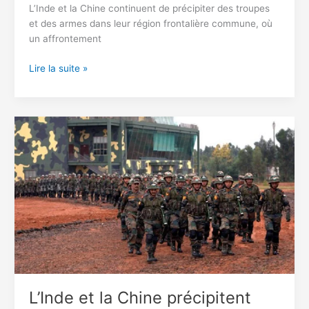
L’Inde et la Chine continuent de précipiter des troupes
et des armes dans leur région frontalière commune, où
un affrontement
L’Inde
Lire la suite »
dit
qu’elle
vaincra
la
Chine
dans
tout
conflit
militaire
en
utilisant
la
sorcellerie
L’Inde et la Chine précipitent