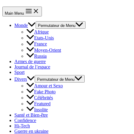
Main Menu
Monde
Permutateur de Menu
Afrique
Etats-Unis
France
Moyen-Orient
Russia
Armes de guerre
Journal de l’espace
Sport
Divers
Permutateur de Menu
Amour et Sexo
Fake Photo
Célébrités
Featured
Insolite
Santé et Bien-être
Confidence
Hi-Tech
Guerre en ukraine