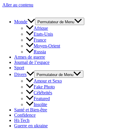
Aller au contenu
Monde
Permutateur de Menu
Afrique
Etats-Unis
France
Moyen-Orient
Russia
Armes de guerre
Journal de l’espace
Sport
Divers
Permutateur de Menu
Amour et Sexo
Fake Photo
Célébrités
Featured
Insolite
Santé et Bien-être
Confidence
Hi-Tech
Guerre en ukraine