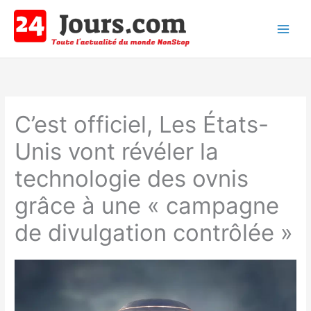
Aller
au
contenu
Main
Men
C’est officiel, Les États-
Unis vont révéler la
technologie des ovnis
grâce à une « campagne
de divulgation contrôlée »