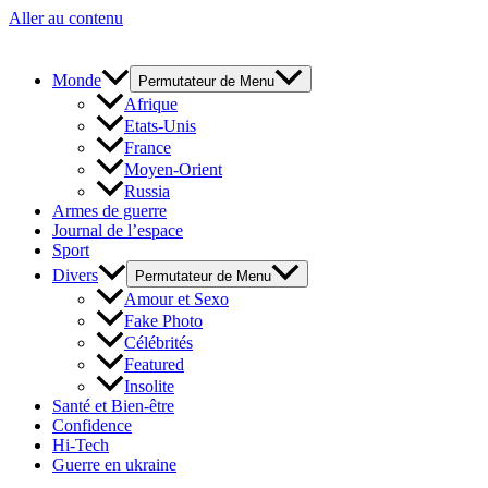
Aller au contenu
Monde
Permutateur de Menu
Afrique
Etats-Unis
France
Moyen-Orient
Russia
Armes de guerre
Journal de l’espace
Sport
Divers
Permutateur de Menu
Amour et Sexo
Fake Photo
Célébrités
Featured
Insolite
Santé et Bien-être
Confidence
Hi-Tech
Guerre en ukraine