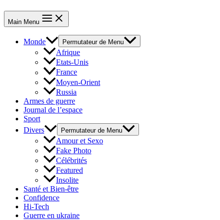
Main Menu
Monde
Permutateur de Menu
Afrique
Etats-Unis
France
Moyen-Orient
Russia
Armes de guerre
Journal de l’espace
Sport
Divers
Permutateur de Menu
Amour et Sexo
Fake Photo
Célébrités
Featured
Insolite
Santé et Bien-être
Confidence
Hi-Tech
Guerre en ukraine