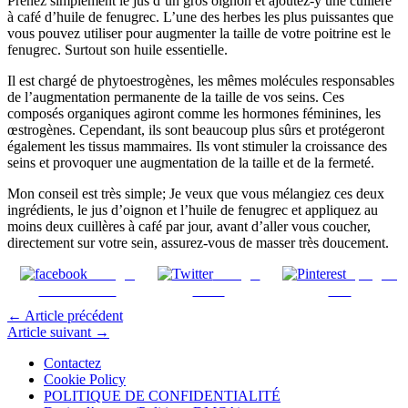
Prenez simplement le jus d’un gros oignon et ajoutez-y une cuillère
à café d’huile de fenugrec. L’une des herbes les plus puissantes que
vous pouvez utiliser pour augmenter la taille de votre poitrine est le
fenugrec. Surtout son huile essentielle.
Il est chargé de phytoestrogènes, les mêmes molécules responsables
de l’augmentation permanente de la taille de vos seins. Ces
composés organiques agiront comme les hormones féminines, les
œstrogènes. Cependant, ils sont beaucoup plus sûrs et protégeront
également les tissus mammaires. Ils vont stimuler la croissance des
seins et provoquer une augmentation de la taille et de la fermeté.
Mon conseil est très simple; Je veux que vous mélangiez ces deux
ingrédients, le jus d’oignon et l’huile de fenugrec et appliquez au
moins deux cuillères à café par jour, avant d’aller vous coucher,
directement sur votre sein, assurez-vous de masser très doucement.
Partager
Partager
Épinglez
sur Facebook
sur X
ceci
←
Article précédent
Article suivant
→
Contactez
Cookie Policy
POLITIQUE DE CONFIDENTIALITÉ