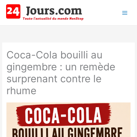
Aller
au
contenu
Main
Men
Coca-Cola bouilli au
gingembre : un remède
surprenant contre le
rhume