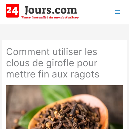
Aller
au
contenu
Main
Men
Comment utiliser les
clous de girofle pour
mettre fin aux ragots