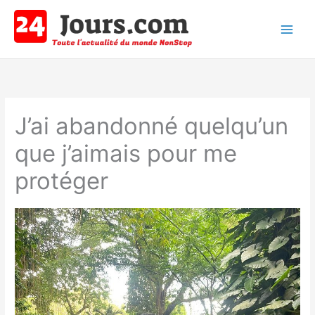
Aller
au
contenu
Main
Men
J’ai abandonné quelqu’un
que j’aimais pour me
protéger