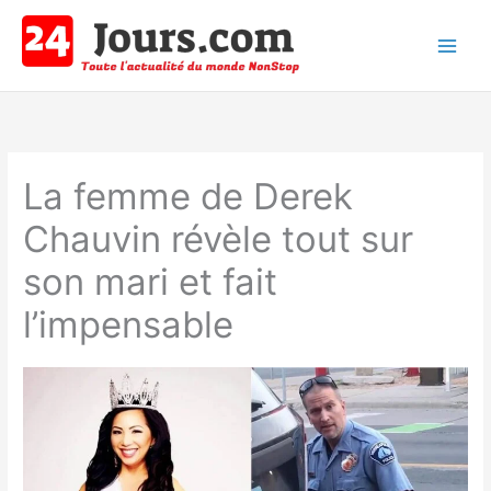
Aller
au
contenu
Main
Men
La femme de Derek
Chauvin révèle tout sur
son mari et fait
l’impensable