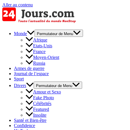
Aller au contenu
Monde
Permutateur de Menu
Afrique
Etats-Unis
France
Moyen-Orient
Russia
Armes de guerre
Journal de l’espace
Sport
Divers
Permutateur de Menu
Amour et Sexo
Fake Photo
Célébrités
Featured
Insolite
Santé et Bien-être
Confidence