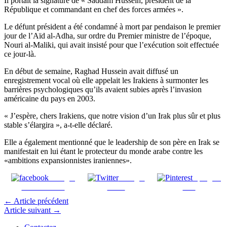
Il portait la signature de « Saddam Hussein, président de la
République et commandant en chef des forces armées ».
Le défunt président a été condamné à mort par pendaison le premier
jour de l’Aïd al-Adha, sur ordre du Premier ministre de l’époque,
Nouri al-Maliki, qui avait insisté pour que l’exécution soit effectuée
ce jour-là.
En début de semaine, Raghad Hussein avait diffusé un
enregistrement vocal où elle appelait les Irakiens à surmonter les
barrières psychologiques qu’ils avaient subies après l’invasion
américaine du pays en 2003.
« J’espère, chers Irakiens, que notre vision d’un Irak plus sûr et plus
stable s’élargira », a-t-elle déclaré.
Elle a également mentionné que le leadership de son père en Irak se
manifestait en lui étant le protecteur du monde arabe contre les
«ambitions expansionnistes iraniennes».
Partager
Partager
Épinglez
sur Facebook
sur X
ceci
←
Article précédent
Article suivant
→