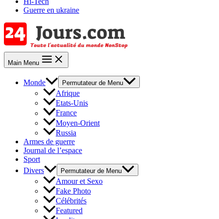
Hi-Tech
Guerre en ukraine
Main Menu
Monde
Permutateur de Menu
Afrique
Etats-Unis
France
Moyen-Orient
Russia
Armes de guerre
Journal de l’espace
Sport
Divers
Permutateur de Menu
Amour et Sexo
Fake Photo
Célébrités
Featured