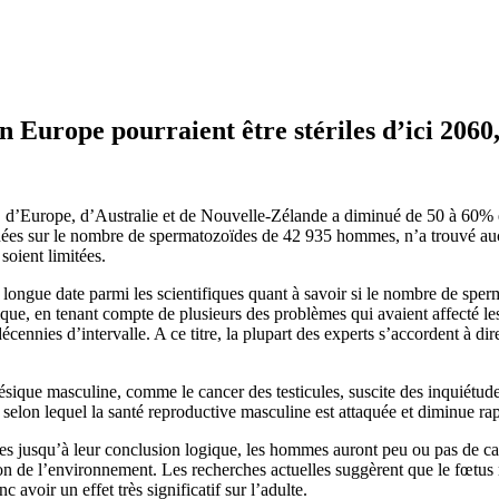
 Europe pourraient être stériles d’ici 2060,
Europe, d’Australie et de Nouvelle-Zélande a diminué de 50 à 60% ent
nnées sur le nombre de spermatozoïdes de 42 935 hommes, n’a trouvé a
oient limitées.
e longue date parmi les scientifiques quant à savoir si le nombre de spe
matique, en tenant compte de plusieurs des problèmes qui avaient affecté 
cennies d’intervalle. A ce titre, la plupart des experts s’accordent à di
sique masculine, comme le cancer des testicules, suscite des inquiétud
selon lequel la santé reproductive masculine est attaquée et diminue ra
es jusqu’à leur conclusion logique, les hommes auront peu ou pas de cap
ion de l’environnement. Les recherches actuelles suggèrent que le fœtus m
avoir un effet très significatif sur l’adulte.