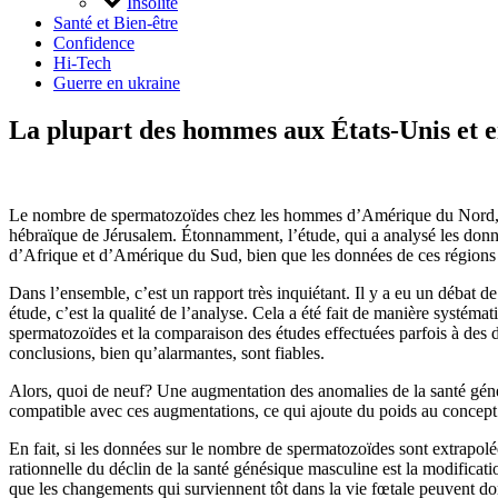
Insolite
Santé et Bien-être
Confidence
Hi-Tech
Guerre en ukraine
La plupart des hommes aux États-Unis et en
Le nombre de spermatozoïdes chez les hommes d’Amérique du Nord, d’
hébraïque de Jérusalem. Étonnamment, l’étude, qui a analysé les do
d’Afrique et d’Amérique du Sud, bien que les données de ces régions s
Dans l’ensemble, c’est un rapport très inquiétant. Il y a eu un débat d
étude, c’est la qualité de l’analyse. Cela a été fait de manière systé
spermatozoïdes et la comparaison des études effectuées parfois à des dé
conclusions, bien qu’alarmantes, sont fiables.
Alors, quoi de neuf? Une augmentation des anomalies de la santé géné
compatible avec ces augmentations, ce qui ajoute du poids au concept 
En fait, si les données sur le nombre de spermatozoïdes sont extrapolé
rationnelle du déclin de la santé génésique masculine est la modificat
que les changements qui surviennent tôt dans la vie fœtale peuvent donc 