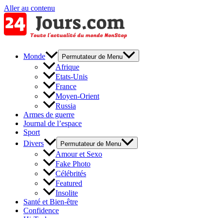
Aller au contenu
Monde
Permutateur de Menu
Afrique
Etats-Unis
France
Moyen-Orient
Russia
Armes de guerre
Journal de l’espace
Sport
Divers
Permutateur de Menu
Amour et Sexo
Fake Photo
Célébrités
Featured
Insolite
Santé et Bien-être
Confidence