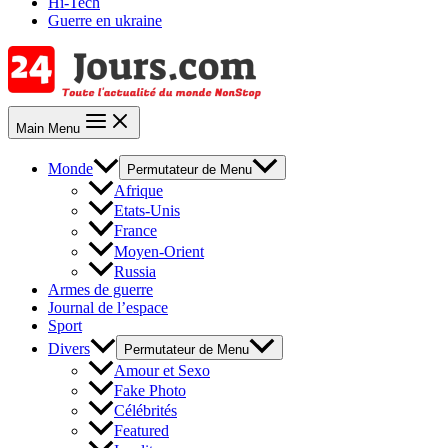
Hi-Tech
Guerre en ukraine
Main Menu
Monde
Permutateur de Menu
Afrique
Etats-Unis
France
Moyen-Orient
Russia
Armes de guerre
Journal de l’espace
Sport
Divers
Permutateur de Menu
Amour et Sexo
Fake Photo
Célébrités
Featured