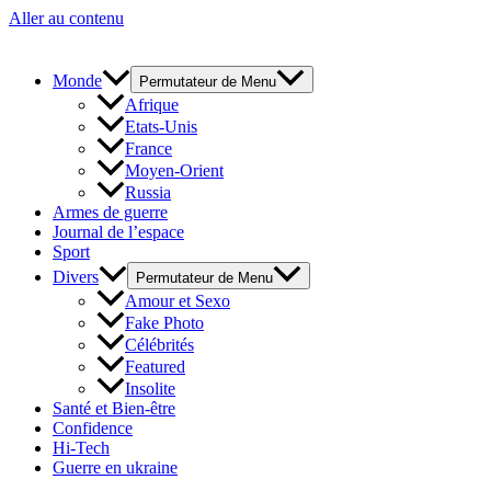
Aller au contenu
Monde
Permutateur de Menu
Afrique
Etats-Unis
France
Moyen-Orient
Russia
Armes de guerre
Journal de l’espace
Sport
Divers
Permutateur de Menu
Amour et Sexo
Fake Photo
Célébrités
Featured
Insolite
Santé et Bien-être
Confidence
Hi-Tech
Guerre en ukraine