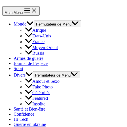
Main Menu
Monde
Permutateur de Menu
Afrique
Etats-Unis
France
Moyen-Orient
Russia
Armes de guerre
Journal de l’espace
Sport
Divers
Permutateur de Menu
Amour et Sexo
Fake Photo
Célébrités
Featured
Insolite
Santé et Bien-être
Confidence
Hi-Tech
Guerre en ukraine