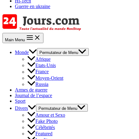
Hi-Tech
Guerre en ukraine
Main Menu
Monde
Permutateur de Menu
Afrique
Etats-Unis
France
Moyen-Orient
Russia
Armes de guerre
Journal de l’espace
Sport
Divers
Permutateur de Menu
Amour et Sexo
Fake Photo
Célébrités
Featured