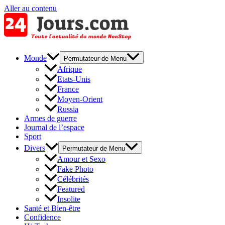
Aller au contenu
Monde
Permutateur de Menu
Afrique
Etats-Unis
France
Moyen-Orient
Russia
Armes de guerre
Journal de l’espace
Sport
Divers
Permutateur de Menu
Amour et Sexo
Fake Photo
Célébrités
Featured
Insolite
Santé et Bien-être
Confidence