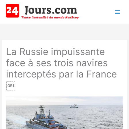
Aller
au
contenu
Main
Men
La Russie impuissante
face à ses trois navires
interceptés par la France
￼