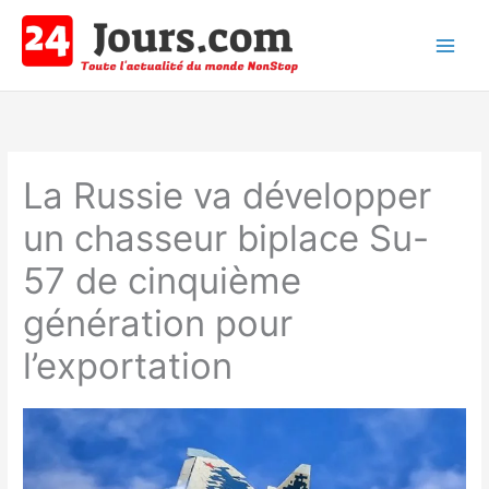
Aller
au
contenu
Main
Men
La Russie va développer
un chasseur biplace Su-
57 de cinquième
génération pour
l’exportation