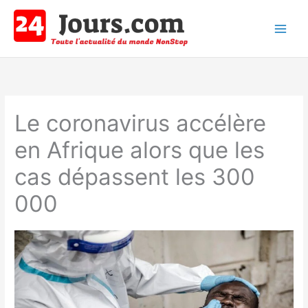
Aller
au
contenu
Main
Men
Le coronavirus accélère
en Afrique alors que les
cas dépassent les 300
000