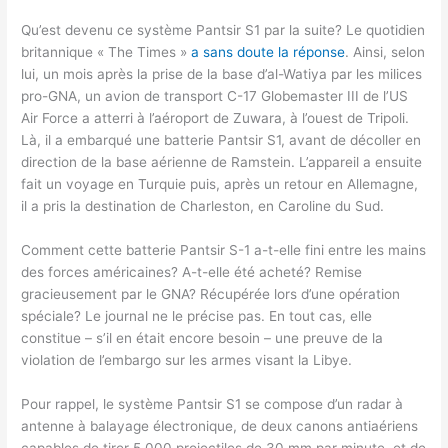
Qu’est devenu ce système Pantsir S1 par la suite? Le quotidien
britannique « The Times »
a sans doute la réponse
. Ainsi, selon
lui, un mois après la prise de la base d’al-Watiya par les milices
pro-GNA, un avion de transport C-17 Globemaster III de l’US
Air Force a atterri à l’aéroport de Zuwara, à l’ouest de Tripoli.
Là, il a embarqué une batterie Pantsir S1, avant de décoller en
direction de la base aérienne de Ramstein. L’appareil a ensuite
fait un voyage en Turquie puis, après un retour en Allemagne,
il a pris la destination de Charleston, en Caroline du Sud.
Comment cette batterie Pantsir S-1 a-t-elle fini entre les mains
des forces américaines? A-t-elle été acheté? Remise
gracieusement par le GNA? Récupérée lors d’une opération
spéciale? Le journal ne le précise pas. En tout cas, elle
constitue – s’il en était encore besoin – une preuve de la
violation de l’embargo sur les armes visant la Libye.
Pour rappel, le système Pantsir S1 se compose d’un radar à
antenne à balayage électronique, de deux canons antiaériens
capables de tirer 5.000 projectiles de 30 mm par minute, et de