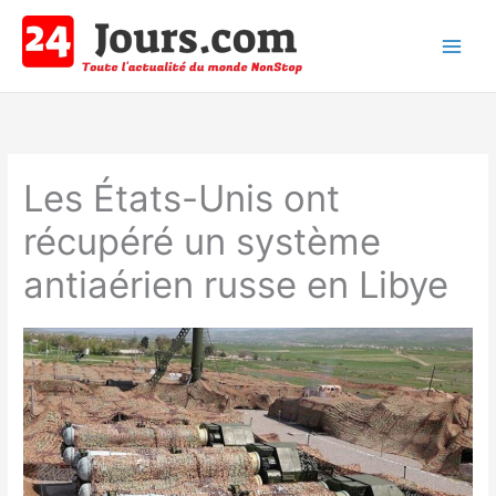
Aller
au
contenu
Main
Men
Les États-Unis ont
récupéré un système
antiaérien russe en Libye