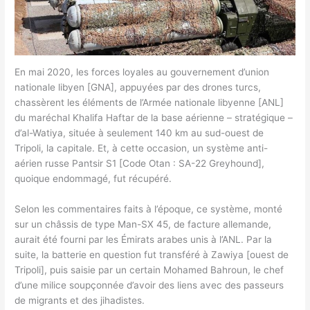
En mai 2020, les forces loyales au gouvernement d’union
nationale libyen [GNA], appuyées par des drones turcs,
chassèrent les éléments de l’Armée nationale libyenne [ANL]
du maréchal Khalifa Haftar de la base aérienne – stratégique –
d’al-Watiya, située à seulement 140 km au sud-ouest de
Tripoli, la capitale. Et, à cette occasion, un système anti-
aérien russe Pantsir S1 [Code Otan : SA-22 Greyhound],
quoique endommagé, fut récupéré.
Selon les commentaires faits à l’époque, ce système, monté
sur un châssis de type Man-SX 45, de facture allemande,
aurait été fourni par les Émirats arabes unis à l’ANL. Par la
suite, la batterie en question fut transféré à Zawiya [ouest de
Tripoli], puis saisie par un certain Mohamed Bahroun, le chef
d’une milice soupçonnée d’avoir des liens avec des passeurs
de migrants et des jihadistes.