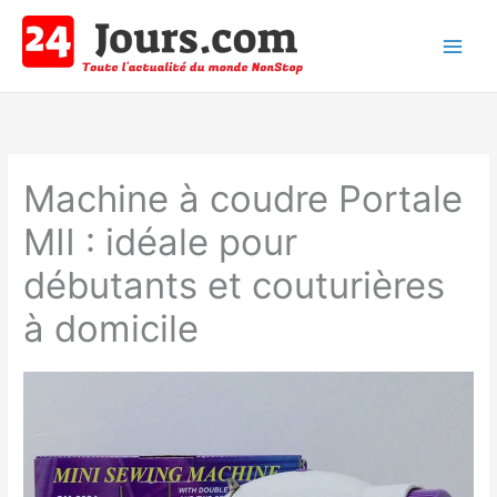
Aller
au
contenu
Main
Men
Machine à coudre Portale
MII : idéale pour
débutants et couturières
à domicile