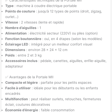
✅ Caractéristiques techniques de la Portale MII
Type
: machine à coudre électrique portable
Points de couture
: jusqu’à 12 types de points (droit, zigzag,
ourlet…)
Vitesse
: 2 vitesses (lente et rapide)
Nombre d’aiguilles
: 1
Alimentation
: électricité secteur (220V) ou piles (option)
Fonction boutonnière
: oui, en 4 étapes (selon les modèles)
Éclairage LED
: intégré pour un meilleur confort visuel
Dimensions
: environ 28 x 24 x 12 cm
Poids
: entre 2 et 3 kg
Accessoires inclus
: pédale, canettes, aiguilles, enfile-aiguille,
adaptateur
✅ Avantages de la Portale MII
Compacte et légère
: parfaite pour les petits espaces
Facile à utiliser
: idéale pour les débutants ou les enfants
encadrés
Multifonction
: peut réaliser ourlets, retouches, fermetures
éclair, coutures décoratives
Économie d’énergie
: faible consommation