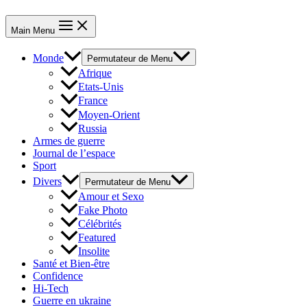
Main Menu
Monde
Permutateur de Menu
Afrique
Etats-Unis
France
Moyen-Orient
Russia
Armes de guerre
Journal de l’espace
Sport
Divers
Permutateur de Menu
Amour et Sexo
Fake Photo
Célébrités
Featured
Insolite
Santé et Bien-être
Confidence
Hi-Tech
Guerre en ukraine