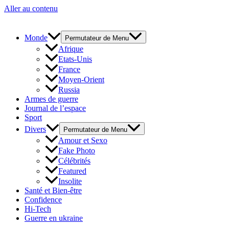
Aller au contenu
Monde
Permutateur de Menu
Afrique
Etats-Unis
France
Moyen-Orient
Russia
Armes de guerre
Journal de l’espace
Sport
Divers
Permutateur de Menu
Amour et Sexo
Fake Photo
Célébrités
Featured
Insolite
Santé et Bien-être
Confidence
Hi-Tech
Guerre en ukraine