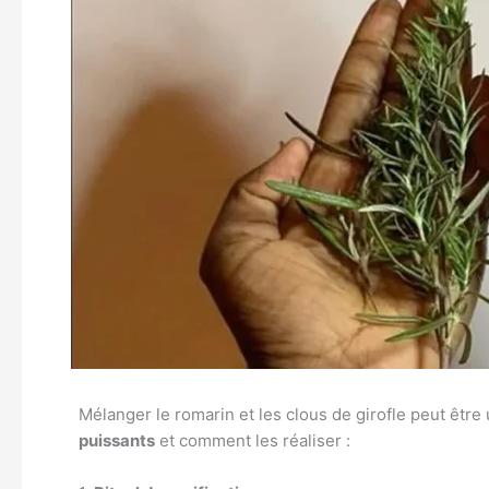
Mélanger le romarin et les clous de girofle peut être ut
puissants
et comment les réaliser :