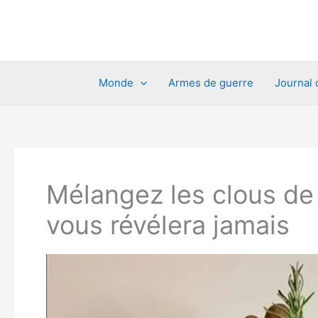
Aller
au
contenu
Monde
Armes de guerre
Journal 
Mélangez les clous de 
vous révélera jamais