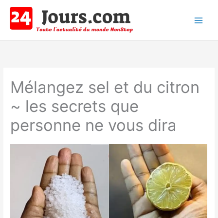
Aller
au
contenu
Main
Men
Mélangez sel et du citron
~ les secrets que
personne ne vous dira