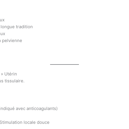
lux
 longue tradition
oux
on pelvienne
 » Utérin
s tissulaire.
-indiqué avec anticoagulants)
 Stimulation locale douce