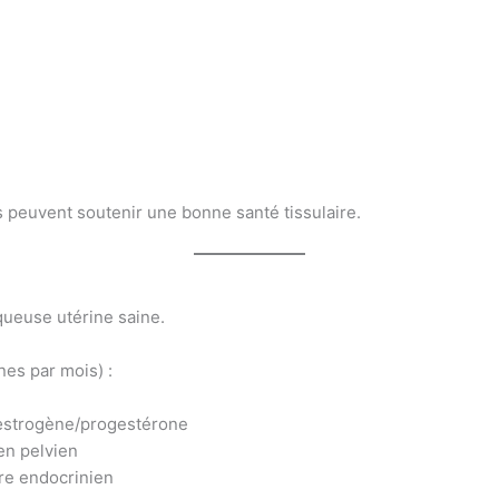
 peuvent soutenir une bonne santé tissulaire.
ueuse utérine saine.
nes par mois) :
e œstrogène/progestérone
ien pelvien
bre endocrinien