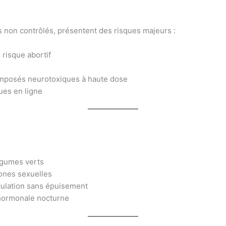
s non contrôlés, présentent des risques majeurs :
 risque abortif
 composés neurotoxiques à haute dose
es en ligne
égumes verts
mones sexuelles
rculation sans épuisement
 hormonale nocturne