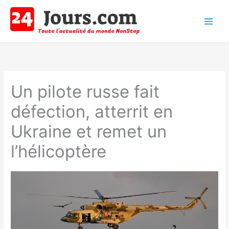
Aller
au
contenu
Main
Men
Un pilote russe fait
défection, atterrit en
Ukraine et remet un
l’hélicoptère