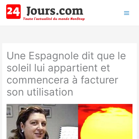
Aller
au
contenu
Main
Men
Une Espagnole dit que le
soleil lui appartient et
commencera à facturer
son utilisation