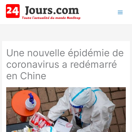
Aller
au
contenu
Main
Men
Une nouvelle épidémie de
coronavirus a redémarré
en Chine