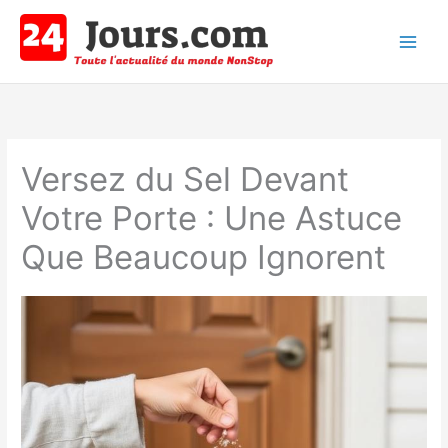
Aller
au
contenu
Main
Men
Versez du Sel Devant
Votre Porte : Une Astuce
Que Beaucoup Ignorent