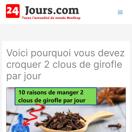
Aller
au
contenu
Main
Men
Voici pourquoi vous devez
croquer 2 clous de girofle
par jour