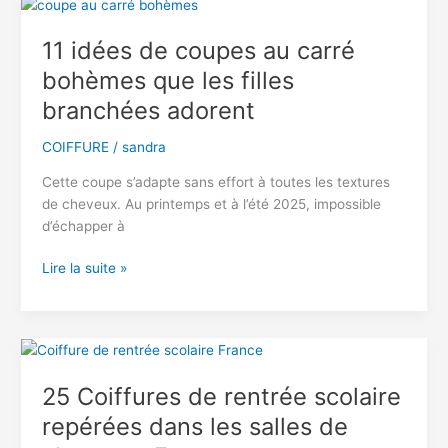
La
Coiffure
11 idées de coupes au carré
Brillante
bohèmes que les filles
et
Glamour
branchées adorent
Parfaite
COIFFURE
/
sandra
Cette coupe s’adapte sans effort à toutes les textures
de cheveux. Au printemps et à l’été 2025, impossible
d’échapper à
11
Lire la suite »
idées
de
coupes
au
carré
25 Coiffures de rentrée scolaire
bohèmes
repérées dans les salles de
que
les