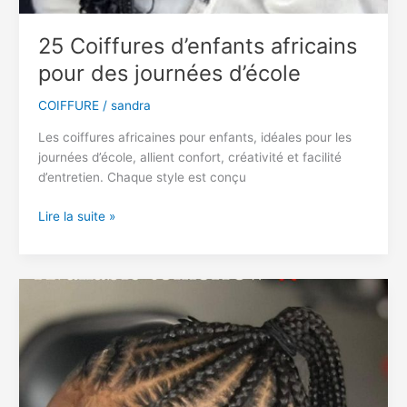
25 Coiffures d’enfants africains
pour des journées d’école
COIFFURE
/
sandra
Les coiffures africaines pour enfants, idéales pour les
journées d’école, allient confort, créativité et facilité
d’entretien. Chaque style est conçu
25
Lire la suite »
Coiffures
d’enfants
africains
pour
des
journées
d’école