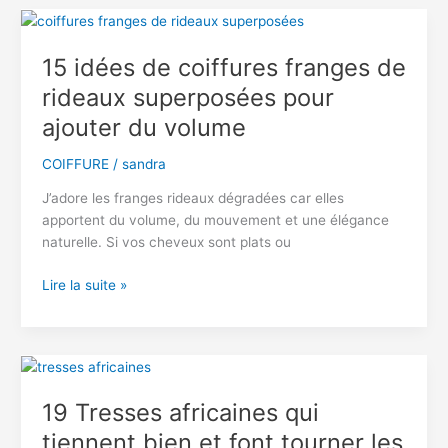
gym
qui
maintiennent
15 idées de coiffures franges de
les
rideaux superposées pour
cheveux
en
ajouter du volume
place
COIFFURE
/
sandra
J’adore les franges rideaux dégradées car elles
apportent du volume, du mouvement et une élégance
naturelle. Si vos cheveux sont plats ou
15
Lire la suite »
idées
de
coiffures
franges
de
19 Tresses africaines qui
rideaux
tiennent bien et font tourner les
superposées