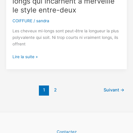
longs qui incarnent à merveille
faciles
le style entre-deux
à
réaliser
COIFFURE
/
sandra
Les cheveux mi-longs sont peut-être la longueur la plus
polyvalente qui soit. Ni trop courts ni vraiment longs, ils
offrent
Coiffures
Lire la suite »
pour
cheveux
mi-
longs
qui
1
2
Suivant
→
incarnent
à
merveille
le
style
entre-
Contactez