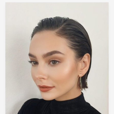
Look
:
LA
Coiffure
Brillance
&
Audace
à
Adopter
!