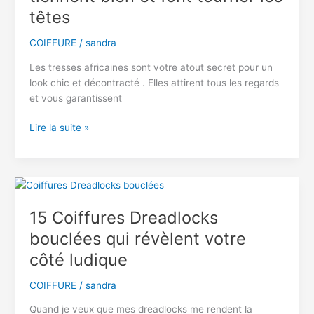
pour
têtes
ajouter
du
COIFFURE
/
sandra
volume
Les tresses africaines sont votre atout secret pour un
look chic et décontracté . Elles attirent tous les regards
et vous garantissent
19
Lire la suite »
Tresses
africaines
qui
tiennent
bien
15 Coiffures Dreadlocks
et
bouclées qui révèlent votre
font
tourner
côté ludique
les
têtes
COIFFURE
/
sandra
Quand je veux que mes dreadlocks me rendent la