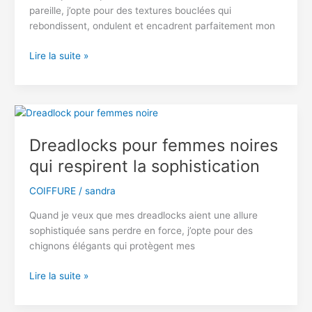
pareille, j’opte pour des textures bouclées qui
rebondissent, ondulent et encadrent parfaitement mon
15
Lire la suite »
Coiffures
Dreadlocks
bouclées
qui
révèlent
Dreadlocks pour femmes noires
votre
qui respirent la sophistication
côté
ludique
COIFFURE
/
sandra
Quand je veux que mes dreadlocks aient une allure
sophistiquée sans perdre en force, j’opte pour des
chignons élégants qui protègent mes
Dreadlocks
Lire la suite »
pour
femmes