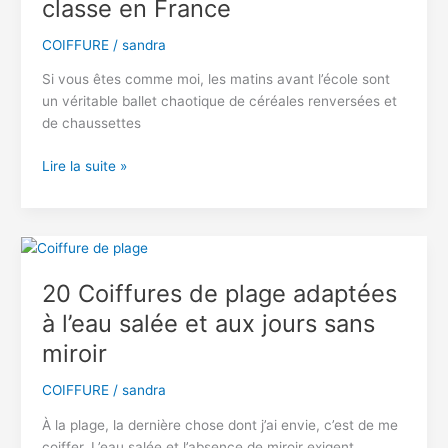
classe en France
filles
branchées
COIFFURE
/
sandra
adorent
Si vous êtes comme moi, les matins avant l’école sont
un véritable ballet chaotique de céréales renversées et
de chaussettes
25
Lire la suite »
Coiffures
de
rentrée
scolaire
repérées
20 Coiffures de plage adaptées
dans
à l’eau salée et aux jours sans
les
salles
miroir
de
classe
COIFFURE
/
sandra
en
À la plage, la dernière chose dont j’ai envie, c’est de me
France
coiffer. L’eau salée et l’absence de miroir exigent