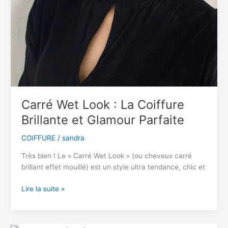
Carré Wet Look : La Coiffure
Brillante et Glamour Parfaite
COIFFURE
/
sandra
Très bien ! Le « Carré Wet Look » (ou cheveux carré
brillant effet mouillé) est un style ultra tendance, chic et
Carré
Lire la suite »
Wet
Look
: