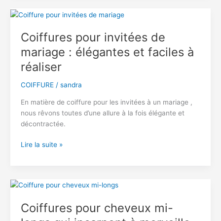
noires
qui
respirent
Coiffures pour invitées de
la
mariage : élégantes et faciles à
sophistication
réaliser
COIFFURE
/
sandra
En matière de coiffure pour les invitées à un mariage ,
nous rêvons toutes d’une allure à la fois élégante et
décontractée.
Coiffures
Lire la suite »
pour
invitées
de
mariage
:
Coiffures pour cheveux mi-
élégantes
et