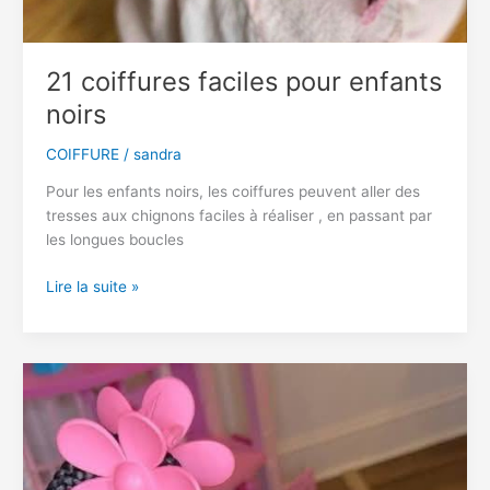
21 coiffures faciles pour enfants
noirs
COIFFURE
/
sandra
Pour les enfants noirs, les coiffures peuvent aller des
tresses aux chignons faciles à réaliser , en passant par
les longues boucles
21
Lire la suite »
coiffures
faciles
pour
enfants
noirs