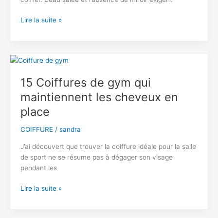
20
Lire la suite »
Coiffures
de
plage
adaptées
à
15 Coiffures de gym qui
l’eau
maintiennent les cheveux en
salée
et
place
aux
jours
COIFFURE
/
sandra
sans
J’ai découvert que trouver la coiffure idéale pour la salle
miroir
de sport ne se résume pas à dégager son visage
pendant les
15
Lire la suite »
Coiffures
de