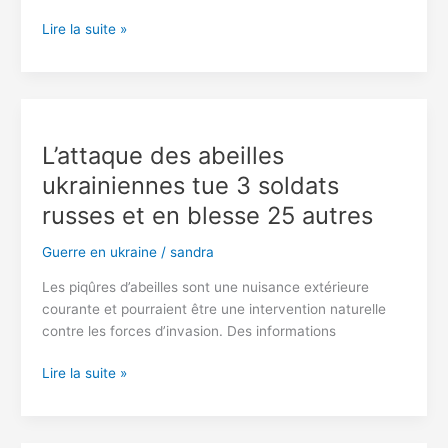
l’armée
L’armée
Lire la suite »
de
russe
l’air
a
russe
fermement
nié
les
L’attaque des abeilles
accusations
ukrainiennes tue 3 soldats
de
massacres
russes et en blesse 25 autres
de
civils
Guerre en ukraine
/
sandra
à
Les piqûres d’abeilles sont une nuisance extérieure
Bucha
courante et pourraient être une intervention naturelle
￼
contre les forces d’invasion. Des informations
L’attaque
Lire la suite »
des
abeilles
ukrainiennes