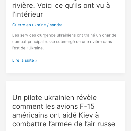
rivière. Voici ce qu’ils ont vu à
l’intérieur
Guerre en ukraine
/
sandra
Les services d’urgence ukrainiens ont traîné un char de
combat principal russe submergé de une rivière dans
l’est de l’Ukraine.
Les
Lire la suite »
Ukrainiens
ont
retiré
un
char
Un pilote ukrainien révèle
russe
comment les avions F-15
submergé
de
américains ont aidé Kiev à
la
combattre l’armée de l’air russe
rivière.
Voici