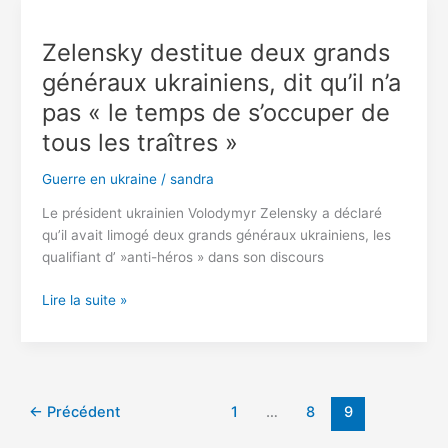
tue
3
Zelensky destitue deux grands
soldats
généraux ukrainiens, dit qu’il n’a
russes
et
pas « le temps de s’occuper de
en
tous les traîtres »
blesse
25
Guerre en ukraine
/
sandra
autres
Le président ukrainien Volodymyr Zelensky a déclaré
qu’il avait limogé deux grands généraux ukrainiens, les
qualifiant d’ »anti-héros » dans son discours
Zelensky
Lire la suite »
destitue
deux
grands
généraux
ukrainiens,
←
Précédent
1
…
8
9
dit