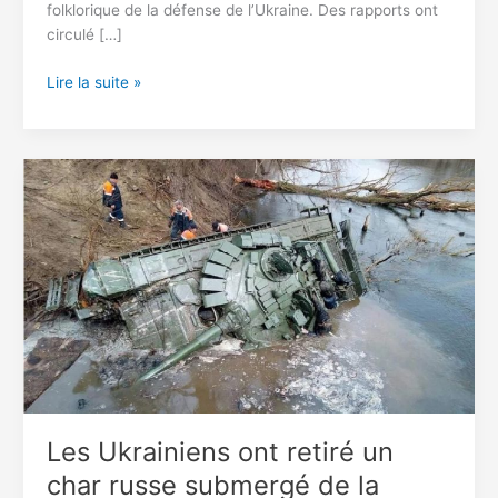
folklorique de la défense de l’Ukraine. Des rapports ont
circulé […]
Une
Lire la suite »
Sniper
ukrainien
qualifié
de
« Dame
de
la
mort »
fait
des
ravages
dans
les
lignes
Les Ukrainiens ont retiré un
russes
char russe submergé de la