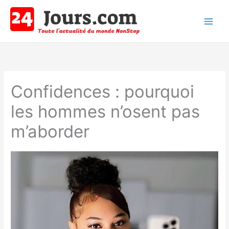
Aller
au
contenu
Main
Men
Confidences : pourquoi
les hommes n’osent pas
m’aborder