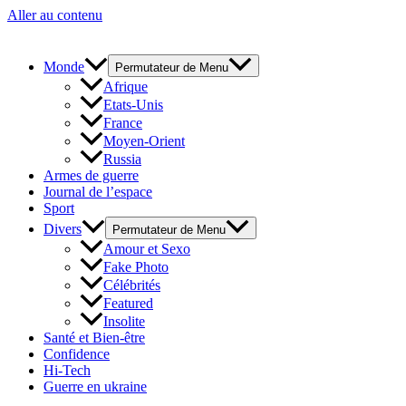
Aller au contenu
Monde
Permutateur de Menu
Afrique
Etats-Unis
France
Moyen-Orient
Russia
Armes de guerre
Journal de l’espace
Sport
Divers
Permutateur de Menu
Amour et Sexo
Fake Photo
Célébrités
Featured
Insolite
Santé et Bien-être
Confidence
Hi-Tech
Guerre en ukraine