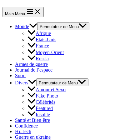
Main Menu
Monde
Permutateur de Menu
Afrique
Etats-Unis
France
Moyen-Orient
Russia
Armes de guerre
Journal de l’espace
Sport
Divers
Permutateur de Menu
Amour et Sexo
Fake Photo
Célébrités
Featured
Insolite
Santé et Bien-être
Confidence
Hi-Tech
Guerre en ukraine