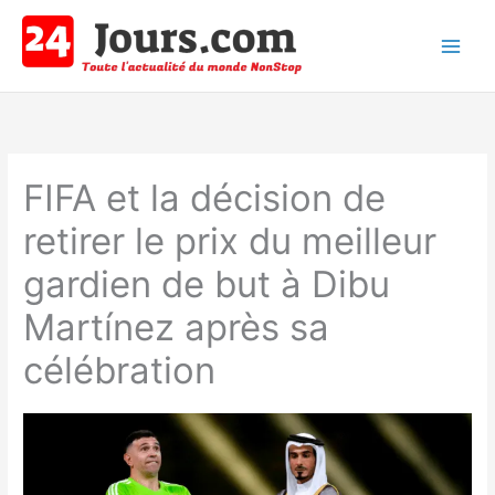
Aller
au
contenu
Main
Men
FIFA et la décision de
retirer le prix du meilleur
gardien de but à Dibu
Martínez après sa
célébration