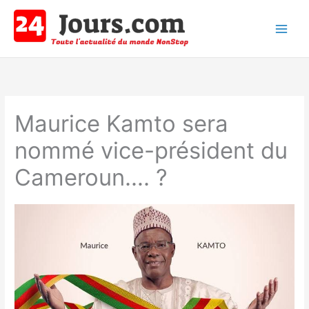
Aller
au
contenu
Main
Men
Maurice Kamto sera
nommé vice-président du
Cameroun…. ?