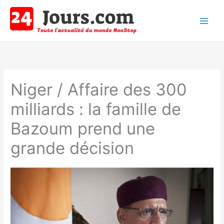
Aller
au
contenu
Main
Men
Niger / Affaire des 300
milliards : la famille de
Bazoum prend une
grande décision