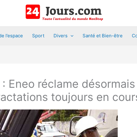
de l’espace
Sport
Divers
Santé et Bien-être
Co
 : Eneo réclame désormais 
ractations toujours en cour