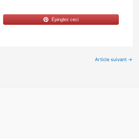
Épinglez ceci
Article suivant
→