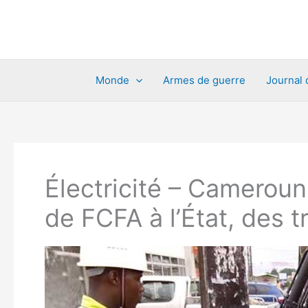
Aller
au
contenu
Monde
Armes de guerre
Journal 
Électricité – Cameroun
de FCFA à l’État, des t