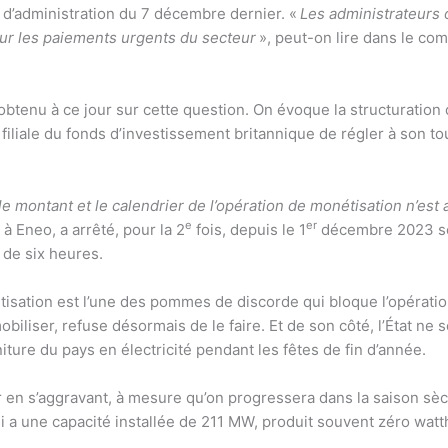
l d’administration du 7 décembre dernier. «
Les administrateurs 
ur les paiements urgents du secteur
», peut-on lire dans le co
 obtenu à ce jour sur cette question. On évoque la structuration
la filiale du fonds d’investissement britannique de régler à son t
e montant et le calendrier de l’opération de monétisation n’est 
e
er
à Eneo, a arrêté, pour la 2
fois, depuis le 1
décembre 2023 ses
 de six heures.
isation est l’une des pommes de discorde qui bloque l’opération. 
iliser, refuse désormais de le faire. Et de son côté, l’État ne
niture du pays en électricité pendant les fêtes de fin d’année.
er en s’aggravant, à mesure qu’on progressera dans la saison sèc
ui a une capacité installée de 211 MW, produit souvent zéro wat