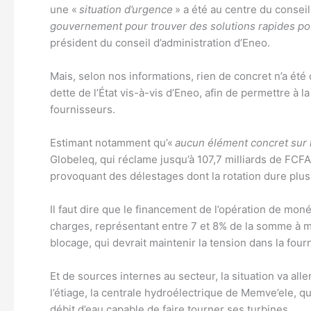
une «
situation d’urgence
» a été au centre du consei
gouvernement pour trouver des solutions rapides po
président du conseil d’administration d’Eneo.
Mais, selon nos informations, rien de concret n’a été
dette de l’État vis-à-vis d’Eneo, afin de permettre à 
fournisseurs.
Estimant notamment qu’«
aucun élément concret sur l
Globeleq, qui réclame jusqu’à 107,7 milliards de FCFA 
provoquant des délestages dont la rotation dure plus
Il faut dire que le financement de l’opération de monét
charges, représentant entre 7 et 8% de la somme à mob
blocage, qui devrait maintenir la tension dans la four
Et de sources internes au secteur, la situation va all
l’étiage, la centrale hydroélectrique de Memve’ele, q
débit d’eau capable de faire tourner ses turbines.