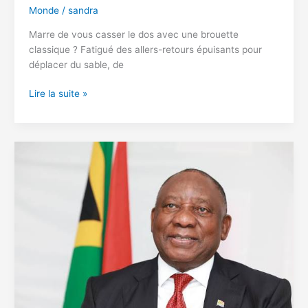
Monde
/
sandra
Marre de vous casser le dos avec une brouette
classique ? Fatigué des allers-retours épuisants pour
déplacer du sable, de
Multipliez
Lire la suite »
votre
Productivité
par
10
sur
vos
Chantiers
et
Fermes
!