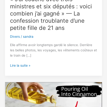
ministres et six députés : voici
combien j’ai gagné » — La
confession troublante d’une
petite fille de 21 ans
Divers
/
sandra
Elle affirme avoir longtemps gardé le silence. Derrière
les belles photos, les voyages, les vêtements coûteux et
le train de […]
«
Lire la suite »
J’ai
couché
avec
trois
ministres
et
six