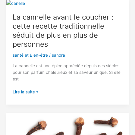
cannelle
:
La cannelle avant le coucher :
ce
cette recette traditionnelle
que
personne
séduit de plus en plus de
ne
personnes
vous
dit
santé et Bien-être
/
sandra
sur
cette
La cannelle est une épice appréciée depuis des siècles
combinaison
pour son parfum chaleureux et sa saveur unique. Si elle
est
La
Lire la suite »
cannelle
avant
le
coucher
:
cette