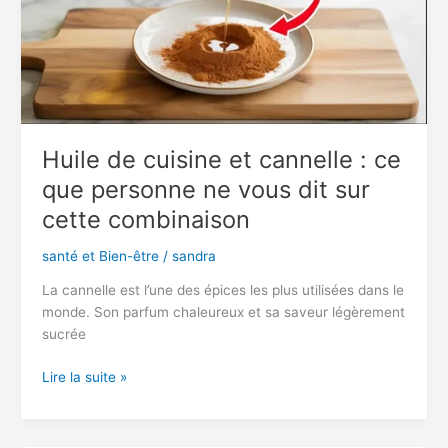
députés
:
voici
combien
j’ai
gagné
»
Huile de cuisine et cannelle : ce
—
La
que personne ne vous dit sur
confession
cette combinaison
troublante
d’une
santé et Bien-être
/
sandra
petite
fille
La cannelle est l’une des épices les plus utilisées dans le
de
monde. Son parfum chaleureux et sa saveur légèrement
21
sucrée
ans
Huile
Lire la suite »
de
cuisine
et