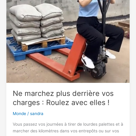
même
pas
la
boue
!
Ne marchez plus derrière vos
charges : Roulez avec elles !
Monde
/
sandra
Vous passez vos journées à tirer de lourdes palettes et à
marcher des kilomètres dans vos entrepôts ou sur vos