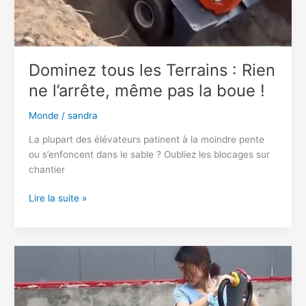
Dominez tous les Terrains : Rien
ne l’arrête, même pas la boue !
Monde
/
sandra
La plupart des élévateurs patinent à la moindre pente
ou s’enfoncent dans le sable ? Oubliez les blocages sur
chantier
Dominez
Lire la suite »
tous
les
Terrains
:
Rien
ne
l’arrête,