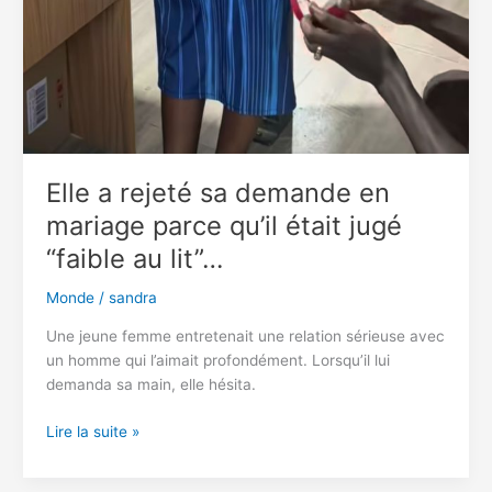
Elle a rejeté sa demande en
mariage parce qu’il était jugé
“faible au lit”…
Monde
/
sandra
Une jeune femme entretenait une relation sérieuse avec
un homme qui l’aimait profondément. Lorsqu’il lui
demanda sa main, elle hésita.
Elle
Lire la suite »
a
rejeté