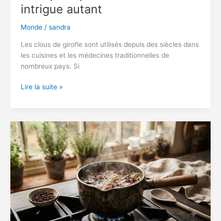
intrigue autant
Monde
/
sandra
Les clous de girofle sont utilisés depuis des siècles dans
les cuisines et les médecines traditionnelles de
nombreux pays. Si
Mettez
Lire la suite »
2
clous
de
girofle
dans
votre
bouche
chaque
matin
:
voici
pourquoi