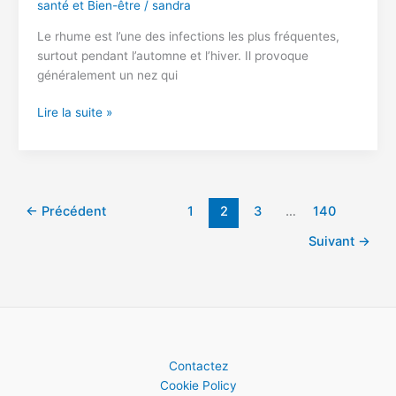
santé et Bien-être
/
sandra
Le rhume est l’une des infections les plus fréquentes,
surtout pendant l’automne et l’hiver. Il provoque
généralement un nez qui
Remède
Lire la suite »
de
grand-
mère
contre
le
←
Précédent
1
2
3
…
140
rhume
Suivant
→
:
10
astuces
naturelles
Contactez
Cookie Policy