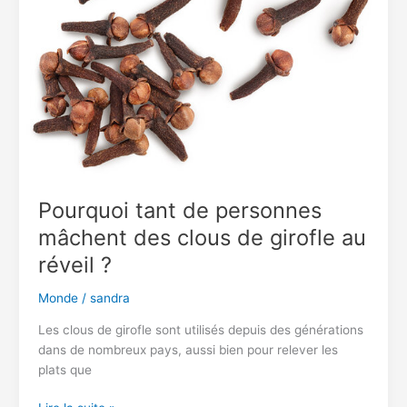
recette
traditionnelle
séduit
de
plus
en
plus
de
personnes
Pourquoi tant de personnes
mâchent des clous de girofle au
réveil ?
Monde
/
sandra
Les clous de girofle sont utilisés depuis des générations
dans de nombreux pays, aussi bien pour relever les
plats que