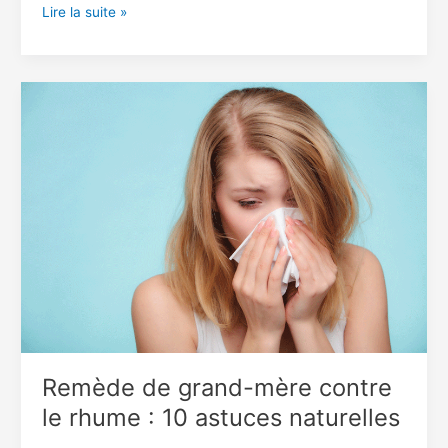
Maurice
Lire la suite »
Kamto
sera
nommé
vice-
président
du
Cameroun….
?
Remède de grand-mère contre
le rhume : 10 astuces naturelles