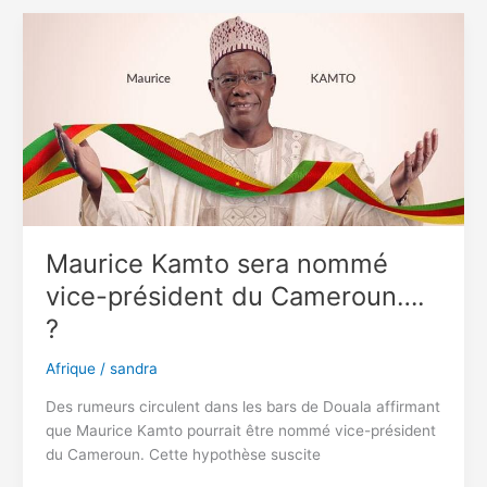
ans
cherche
un
homme
sérieux
pour
le
mariage
:
une
rencontre
Maurice Kamto sera nommé
basée
vice-président du Cameroun….
sur
des
?
valeurs
Afrique
/
sandra
Des rumeurs circulent dans les bars de Douala affirmant
que Maurice Kamto pourrait être nommé vice-président
du Cameroun. Cette hypothèse suscite