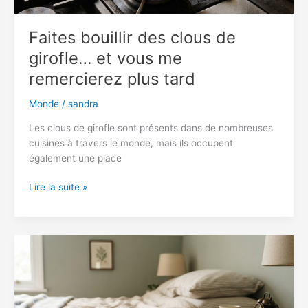
cette
habitude
Faites bouillir des clous de
intrigue
girofle… et vous me
autant
remercierez plus tard
Monde
/
sandra
Les clous de girofle sont présents dans de nombreuses
cuisines à travers le monde, mais ils occupent
également une place
Faites
Lire la suite »
bouillir
des
clous
de
girofle…
et
vous
me