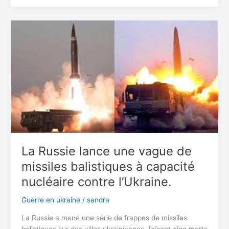
naturel
qui
ravive
la
passion
dans
votre
couple
La Russie lance une vague de
missiles balistiques à capacité
nucléaire contre l’Ukraine.
Guerre en ukraine
/
sandra
La Russie a mené une série de frappes de missiles