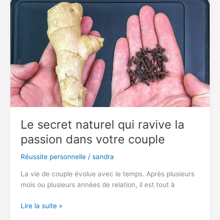
votre
chambre
:
vous
ne
verrez
plus
les
choses
pareil
Le secret naturel qui ravive la
passion dans votre couple
Réussite personnelle
/
sandra
La vie de couple évolue avec le temps. Après plusieurs
mois ou plusieurs années de relation, il est tout à
Le
Lire la suite »
secret