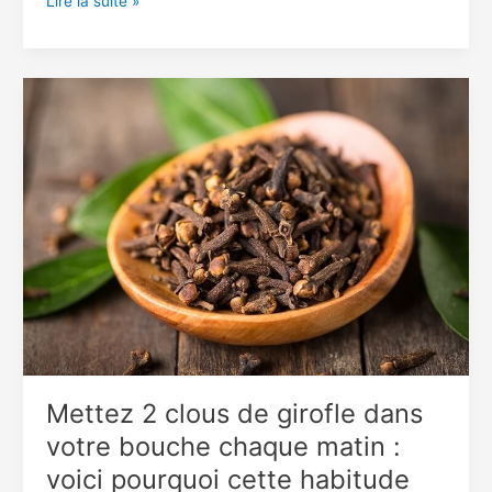
Pourquoi
Lire la suite »
tant
de
personnes
mâchent
des
clous
de
girofle
au
réveil
?
Mettez 2 clous de girofle dans
votre bouche chaque matin :
voici pourquoi cette habitude