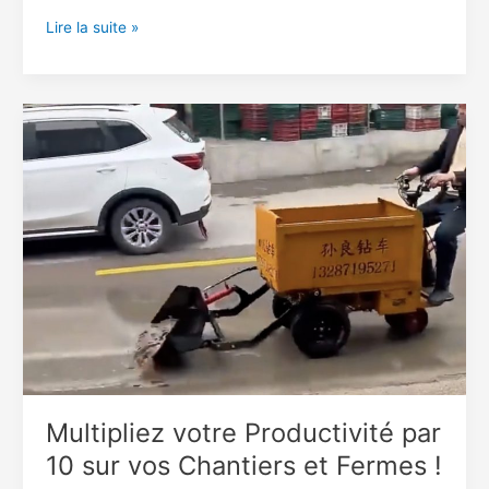
Ne
Lire la suite »
marchez
plus
derrière
vos
charges
:
Roulez
avec
elles
!
Multipliez votre Productivité par
10 sur vos Chantiers et Fermes !