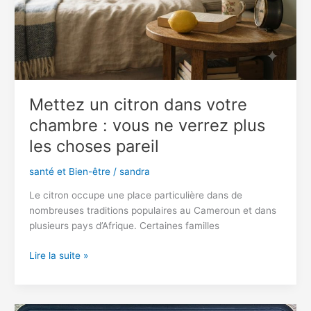
remercierez
plus
tard
Mettez un citron dans votre
chambre : vous ne verrez plus
les choses pareil
santé et Bien-être
/
sandra
Le citron occupe une place particulière dans de
nombreuses traditions populaires au Cameroun et dans
plusieurs pays d’Afrique. Certaines familles
Mettez
Lire la suite »
un
citron
dans