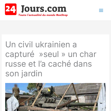
Aller
au
contenu
Main
Men
Un civil ukrainien a
capturé »seul » un char
russe et l’a caché dans
son jardin