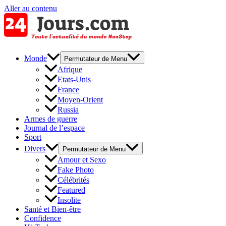
Aller au contenu
Monde
Permutateur de Menu
Afrique
Etats-Unis
France
Moyen-Orient
Russia
Armes de guerre
Journal de l’espace
Sport
Divers
Permutateur de Menu
Amour et Sexo
Fake Photo
Célébrités
Featured
Insolite
Santé et Bien-être
Confidence