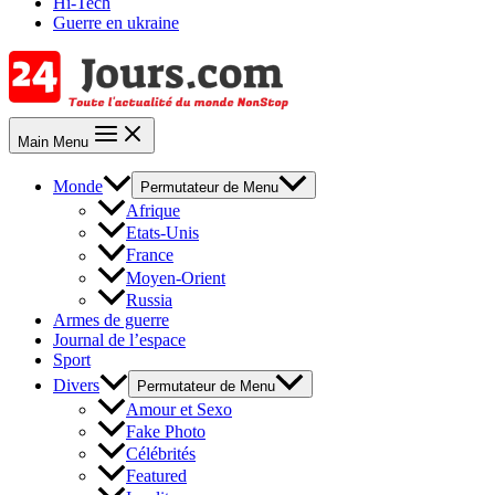
Hi-Tech
Guerre en ukraine
Main Menu
Monde
Permutateur de Menu
Afrique
Etats-Unis
France
Moyen-Orient
Russia
Armes de guerre
Journal de l’espace
Sport
Divers
Permutateur de Menu
Amour et Sexo
Fake Photo
Célébrités
Featured