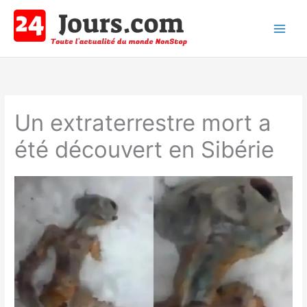
Aller
au
contenu
Main
Men
Un extraterrestre mort a
été découvert en Sibérie