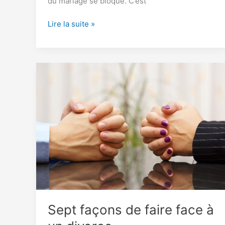
du mariage se bloque. C’est
75
Lire la suite »
blagues
amusantes
sur
le
divorce
qui
coûtent
moins
cher
qu’une
pension
alimentaire
Sept façons de faire face à