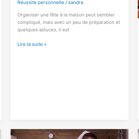
Réussite personnelle
/
sandra
Organiser une fête à la maison peut sembler
compliqué, mais avec un peu de préparation et
quelques astuces, il est
Comment
Lire la suite »
organiser
une
fête
simple
et
classe
chez
soi