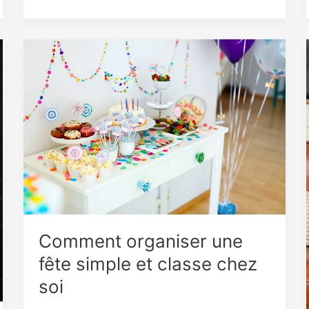
Objets
à
Garder
dans
son
Portefeuille
pour
Attirer
l’Argent
et
la
Richesse
Comment organiser une
fête simple et classe chez
soi