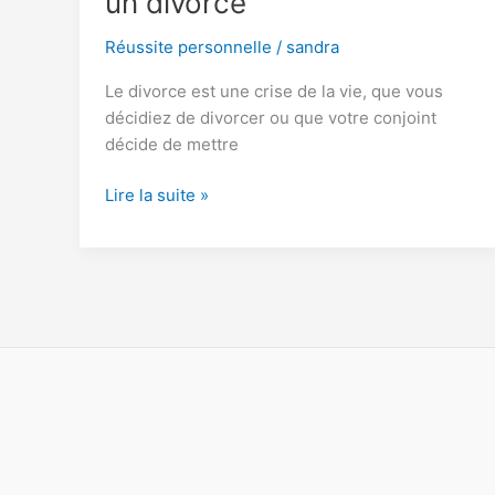
un divorce
Réussite personnelle
/
sandra
Le divorce est une crise de la vie, que vous
décidiez de divorcer ou que votre conjoint
décide de mettre
Sept
Lire la suite »
façons
de
faire
face
à
un
divorce