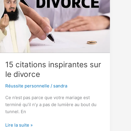
qui
en
feront
votre
endroit
préféré
pour
se
détendre
15 citations inspirantes sur
le divorce
Réussite personnelle
/
sandra
Ce n’est pas parce que votre mariage est
terminé qu’il n’y a pas de lumière au bout du
tunnel. En
15
Lire la suite »