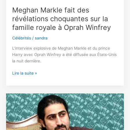
Meghan Markle fait des
révélations choquantes sur la
famille royale à Oprah Winfrey
Célébrités
/
sandra
L’interview explosive de Meghan Markle et du prince
Harry avec Oprah Winfrey a été diffusée aux États-Unis
la nuit dernière.
Meghan
Lire la suite »
Markle
fait
des
révélations
choquantes
sur
la
famille