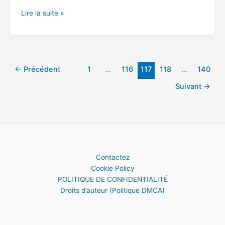
Enquêtes
Lire la suite »
:
Plus
d’un
million
de
←
Précédent
1
…
116
117
118
…
140
morts
Suivant
→
à
cause
de
la
France
Contactez
Cookie Policy
POLITIQUE DE CONFIDENTIALITÉ
Droits d’auteur (Politique DMCA)