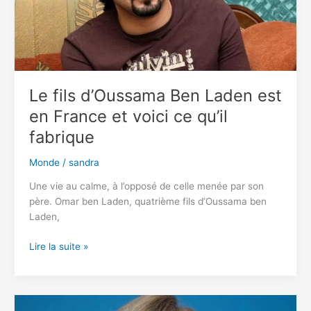
royale
à
Oprah
Winfrey
Le fils d’Oussama Ben Laden est
en France et voici ce qu’il
fabrique
Monde
/
sandra
Une vie au calme, à l’opposé de celle menée par son
père. Omar ben Laden, quatrième fils d’Oussama ben
Laden,
Le
Lire la suite »
fils
d’Oussama
Ben
Laden