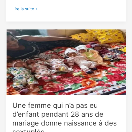
Une
Lire la suite »
jeune
femme
dit
avoir
honte
de
sa
peau
noire
car
elle
est
constamment
insultée
Une femme qui n’a pas eu
d’enfant pendant 28 ans de
mariage donne naissance à des
sextuplés