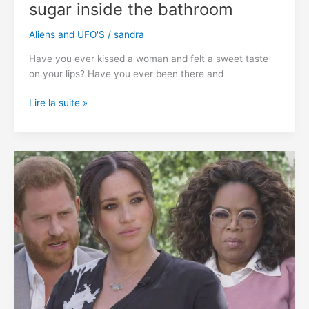
sugar inside the bathroom
Aliens and UFO'S
/
sandra
Have you ever kissed a woman and felt a sweet taste
on your lips? Have you ever been there and
what
Lire la suite »
girls
do
with
two
cubes
of
sugar
inside
the
bathroom