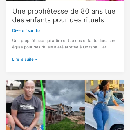
la
FIFA
Une prophétesse de 80 ans tue
2022
des enfants pour des rituels
Divers
/
sandra
Une prophétesse qui attire et tue des enfants dans son
église pour des rituels a été arrêtée à Onitsha. Des
Une
Lire la suite »
prophétesse
de
80
ans
tue
des
enfants
pour
des
rituels