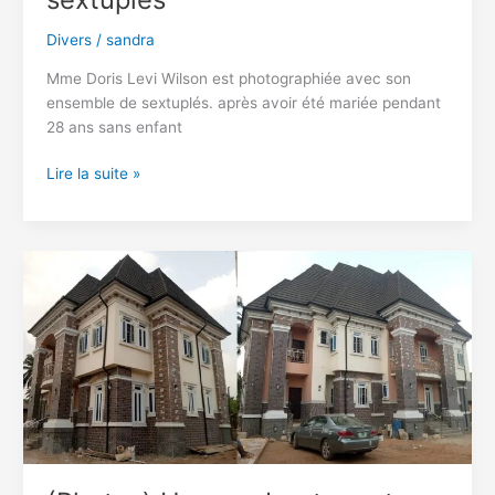
Divers
/
sandra
Mme Doris Levi Wilson est photographiée avec son
ensemble de sextuplés. après avoir été mariée pendant
28 ans sans enfant
Une
Lire la suite »
femme
qui
n’a
pas
eu
d’enfant
pendant
28
ans
de
mariage
donne
naissance