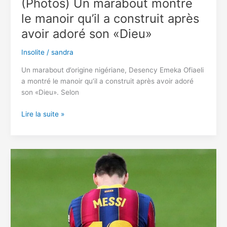
(Photos) Un marabout montre
à
le manoir qu’il a construit après
des
sextuplés
avoir adoré son «Dieu»
Insolite
/
sandra
Un marabout d’origine nigériane, Desency Emeka Ofiaeli
a montré le manoir qu’il a construit après avoir adoré
son «Dieu». Selon
(Photos)
Lire la suite »
Un
marabout
montre
le
manoir
qu’il
a
construit
après
avoir