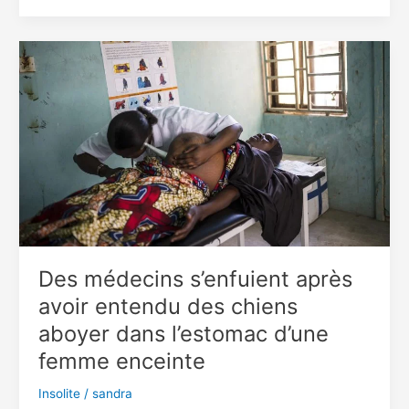
19
ans
sans
pénétration
:
une
jeune
femme
raconte
Des médecins s’enfuient après
avoir entendu des chiens
aboyer dans l’estomac d’une
femme enceinte
Insolite
/
sandra