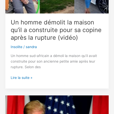
Un homme démolit la maison
qu’il a construite pour sa copine
après la rupture (vidéo)
Insolite
/
sandra
Un homme sud-africain a démoli la maison qu’il avait
construite pour son ancienne petite amie après leur
rupture. Selon des
Un
Lire la suite »
homme
démolit
la
maison
qu’il
a