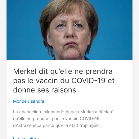
est
en
France
et
voici
ce
qu’il
fabrique
Merkel dit qu’elle ne prendra
pas le vaccin du COVID-19 et
donne ses raisons
Monde
/
sandra
La chancelière allemande Angela Merkel a déclaré
qu’elle ne prendrait pas le vaccin COVID-19
d’AstraZeneca parce qu’elle était trop âgée.
Merkel
Lire la suite »