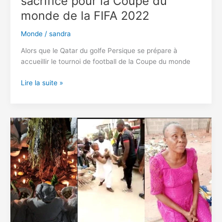
sacrifice pour la Coupe du
monde de la FIFA 2022
Monde
/
sandra
Alors que le Qatar du golfe Persique se prépare à
accueillir le tournoi de football de la Coupe du monde
Le
Lire la suite »
Qatar
tue
6500
mirants
en
sacrifice
pour
la
Coupe
du
monde
de