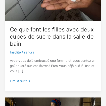
Ce que font les filles avec deux
cubes de sucre dans la salle de
bain
Insolite
/
sandra
Avez-vous déjà embrassé une femme et vous sentez un
goût sucré sur vos lèvres? Êtes-vous déjà allé là-bas et
vous […]
Ce
Lire la suite »
que
font
les
filles