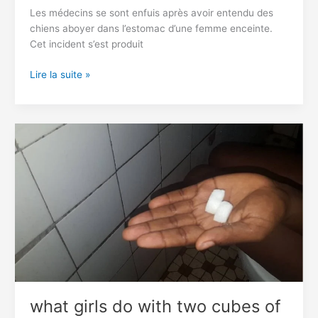
Les médecins se sont enfuis après avoir entendu des
chiens aboyer dans l’estomac d’une femme enceinte.
Cet incident s’est produit
Des
Lire la suite »
médecins
s’enfuient
après
avoir
entendu
des
chiens
aboyer
dans
l’estomac
d’une
femme
enceinte
what girls do with two cubes of