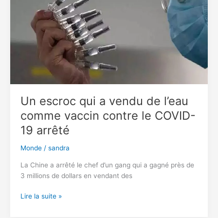
football
apres
la
défaite
face
au
PSG
….?
Un escroc qui a vendu de l’eau
comme vaccin contre le COVID-
19 arrêté
Monde
/
sandra
La Chine a arrêté le chef d’un gang qui a gagné près de
3 millions de dollars en vendant des
Un
Lire la suite »
escroc
qui