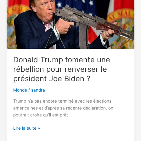
construite
pour
sa
copine
après
la
rupture
(vidéo)
Donald Trump fomente une
rébellion pour renverser le
président Joe Biden ?
Monde
/
sandra
Trump n’a pas encore terminé avec les élections
américaines et d’après sa récente déclaration, on
pourrait croire qu’il est prêt
Donald
Lire la suite »
Trump