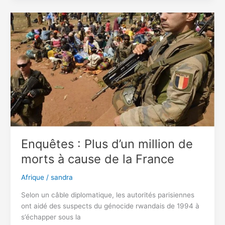
a
vendu
de
l’eau
comme
vaccin
contre
le
COVID-
19
arrêté
Enquêtes : Plus d’un million de
morts à cause de la France
Afrique
/
sandra
Selon un câble diplomatique, les autorités parisiennes
ont aidé des suspects du génocide rwandais de 1994 à
s’échapper sous la