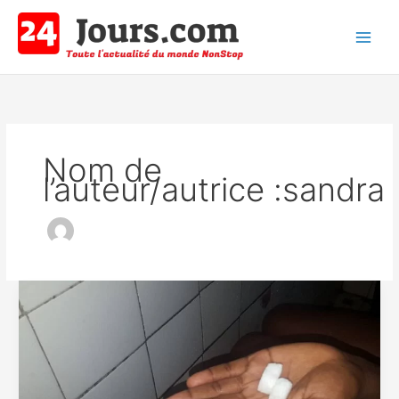
Aller
au
contenu
Main
Men
Nom de
l’auteur/autrice :sandra