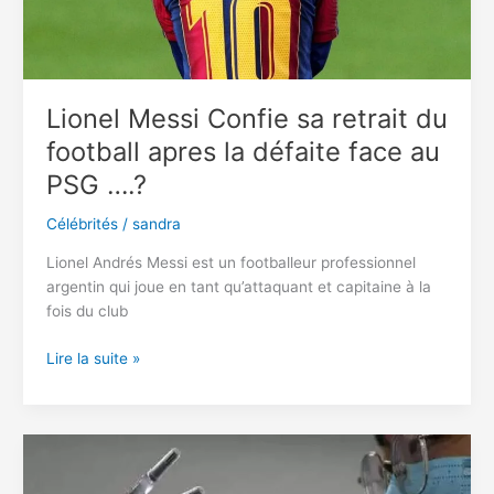
adoré
son
«Dieu»
Lionel Messi Confie sa retrait du
football apres la défaite face au
PSG ….?
Célébrités
/
sandra
Lionel Andrés Messi est un footballeur professionnel
argentin qui joue en tant qu’attaquant et capitaine à la
fois du club
Lionel
Lire la suite »
Messi
Confie
sa
retrait
du